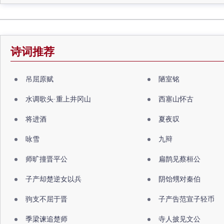
诗词推荐
吊屈原赋
陋室铭
水调歌头·重上井冈山
西塞山怀古
将进酒
夏夜叹
咏雪
九辩
师旷撞晋平公
扁鹊见蔡桓公
子产却楚逆女以兵
阴饴甥对秦伯
驹支不屈于晋
子产告范宣子轻币
季梁谏追楚师
寺人披见文公