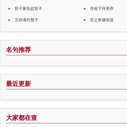
郑子家告赵宣子
齐桓下拜受胙
王孙满对楚子
宫之奇谏假道
名句推荐
最近更新
大家都在查