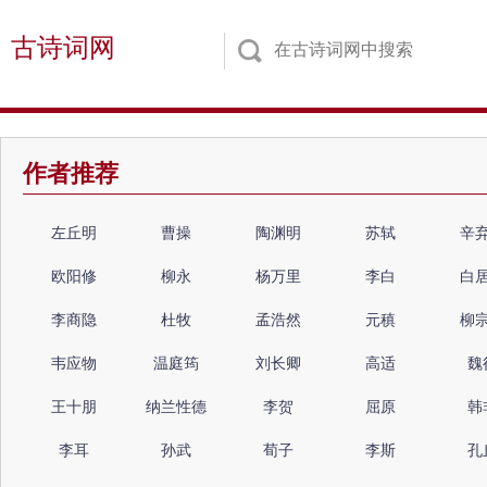
古诗词网
作者推荐
左丘明
曹操
陶渊明
苏轼
辛
欧阳修
柳永
杨万里
李白
白
李商隐
杜牧
孟浩然
元稹
柳
韦应物
温庭筠
刘长卿
高适
魏
王十朋
纳兰性德
李贺
屈原
韩
李耳
孙武
荀子
李斯
孔