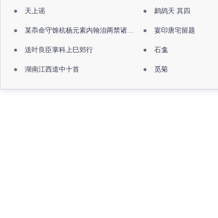
天上谣
鹧鸪天 其四
某忝命守馀杭杨元素内翰洎两禁诸公出祖佛寺
宴印唐宅留题
送叶良臣掌科上巳郊行
石龛
湖南江西道中十首
觅菊