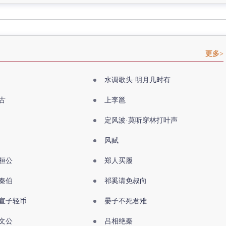
更多>
水调歌头·明月几时有
古
上李邕
定风波·莫听穿林打叶声
风赋
桓公
郑人买履
秦伯
祁奚请免叔向
宣子轻币
晏子不死君难
文公
吕相绝秦