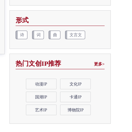
形式
诗
词
曲
文言文
热门文创IP推荐
更多>
动漫IP
文化IP
国潮IP
卡通IP
艺术IP
博物院IP