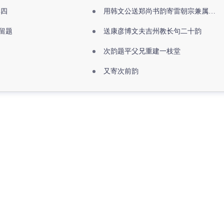
其四
用韩文公送郑尚书韵寄雷朝宗兼属欧阳全真
留题
送康彦博文夫吉州教长句二十韵
次韵题平父兄重建一枝堂
又寄次前韵