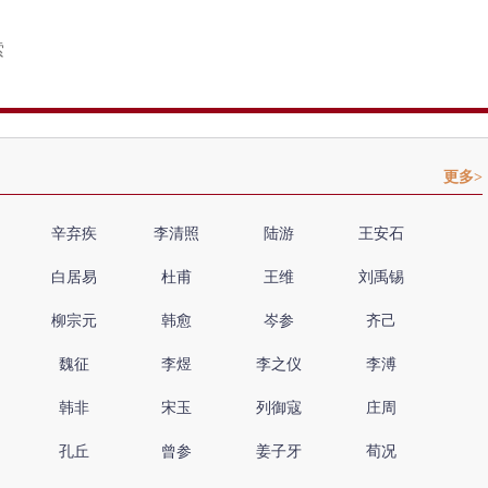
更多>
辛弃疾
李清照
陆游
王安石
白居易
杜甫
王维
刘禹锡
柳宗元
韩愈
岑参
齐己
魏征
李煜
李之仪
李溥
韩非
宋玉
列御寇
庄周
孔丘
曾参
姜子牙
荀况