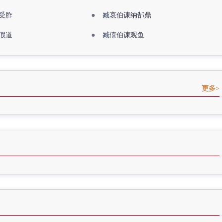
受胙
臧哀伯谏纳郜鼎
假道
臧僖伯谏观鱼
更多>