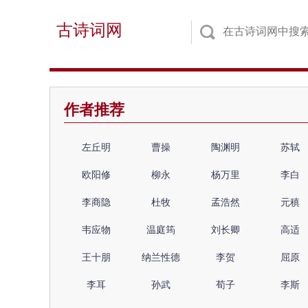
古诗词网
作者推荐
左丘明
曹操
陶渊明
苏轼
欧阳修
柳永
杨万里
李白
李商隐
杜牧
孟浩然
元稹
韦应物
温庭筠
刘长卿
高适
王十朋
纳兰性德
李贺
屈原
李耳
孙武
荀子
李斯