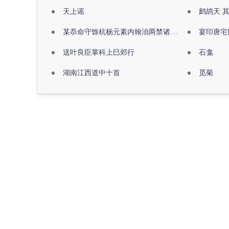
天上谣
鹧鸪天 
某忝命守馀杭杨元素内翰洎两禁诸公出祖佛寺
宴印唐宅
送叶良臣掌科上巳郊行
石龛
湖南江西道中十首
觅菊