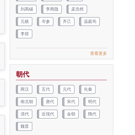
刘禹锡
李商隐
孟浩然
元稹
岑参
齐己
温庭筠
李煜
查看更多
朝代
两汉
五代
元代
先秦
南北朝
唐代
宋代
明代
清代
近现代
金朝
隋代
魏晋