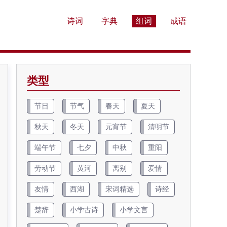
诗词
字典
组词
成语
类型
节日
节气
春天
夏天
秋天
冬天
元宵节
清明节
端午节
七夕
中秋
重阳
劳动节
黄河
离别
爱情
友情
西湖
宋词精选
诗经
楚辞
小学古诗
小学文言