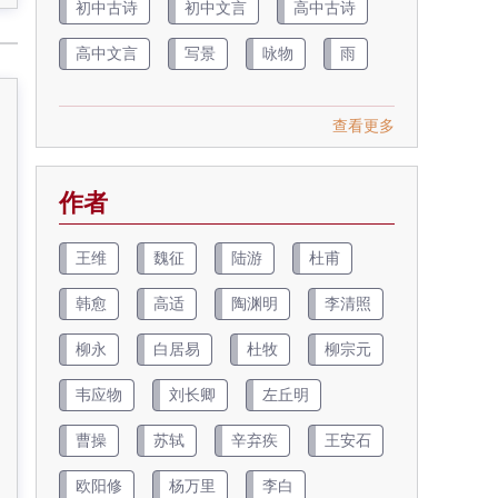
初中古诗
初中文言
高中古诗
高中文言
写景
咏物
雨
查看更多
作者
王维
魏征
陆游
杜甫
韩愈
高适
陶渊明
李清照
柳永
白居易
杜牧
柳宗元
韦应物
刘长卿
左丘明
曹操
苏轼
辛弃疾
王安石
欧阳修
杨万里
李白