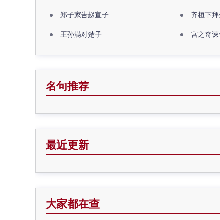
郑子家告赵宣子
齐桓下拜
王孙满对楚子
宫之奇谏
名句推荐
最近更新
大家都在查