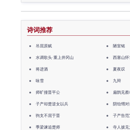
诗词推荐
吊屈原赋
陋室铭
水调歌头·重上井冈山
西塞山怀
将进酒
夏夜叹
咏雪
九辩
师旷撞晋平公
扁鹊见蔡
子产却楚逆女以兵
阴饴甥对
驹支不屈于晋
子产告范
季梁谏追楚师
寺人披见