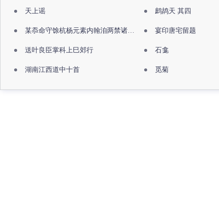
天上谣
鹧鸪天 其四
某忝命守馀杭杨元素内翰洎两禁诸公出祖佛寺
宴印唐宅留题
送叶良臣掌科上巳郊行
石龛
湖南江西道中十首
觅菊