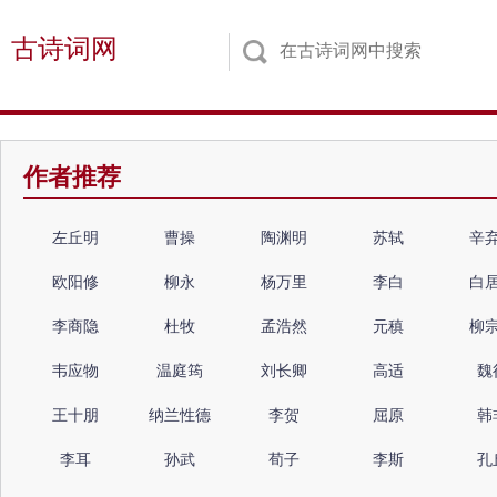
古诗词网
作者推荐
左丘明
曹操
陶渊明
苏轼
辛
欧阳修
柳永
杨万里
李白
白
李商隐
杜牧
孟浩然
元稹
柳
韦应物
温庭筠
刘长卿
高适
魏
王十朋
纳兰性德
李贺
屈原
韩
李耳
孙武
荀子
李斯
孔