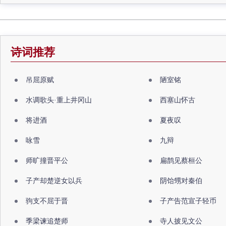
诗词推荐
吊屈原赋
陋室铭
水调歌头·重上井冈山
西塞山怀古
将进酒
夏夜叹
咏雪
九辩
师旷撞晋平公
扁鹊见蔡桓公
子产却楚逆女以兵
阴饴甥对秦伯
驹支不屈于晋
子产告范宣子轻币
季梁谏追楚师
寺人披见文公