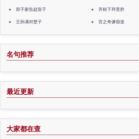
郑子家告赵宣子
齐桓下拜受胙
王孙满对楚子
宫之奇谏假道
名句推荐
最近更新
大家都在查