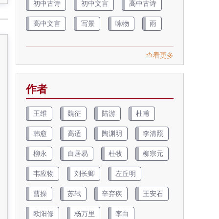
初中古诗
初中文言
高中古诗
高中文言
写景
咏物
雨
查看更多
作者
王维
魏征
陆游
杜甫
韩愈
高适
陶渊明
李清照
柳永
白居易
杜牧
柳宗元
韦应物
刘长卿
左丘明
曹操
苏轼
辛弃疾
王安石
欧阳修
杨万里
李白