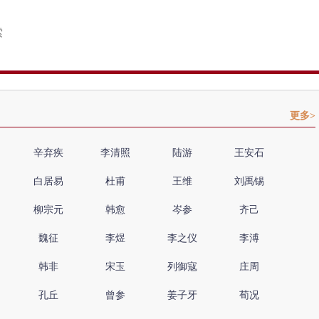
更多>
辛弃疾
李清照
陆游
王安石
白居易
杜甫
王维
刘禹锡
柳宗元
韩愈
岑参
齐己
魏征
李煜
李之仪
李溥
韩非
宋玉
列御寇
庄周
孔丘
曾参
姜子牙
荀况