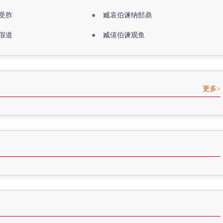
受胙
臧哀伯谏纳郜鼎
假道
臧僖伯谏观鱼
更多>