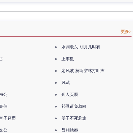
更多>
水调歌头·明月几时有
古
上李邕
定风波·莫听穿林打叶声
风赋
桓公
郑人买履
秦伯
祁奚请免叔向
宣子轻币
晏子不死君难
文公
吕相绝秦