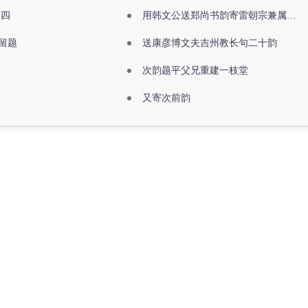
其四
用韩文公送郑尚书韵寄雷朝宗兼属欧阳全真
留题
送康彦博文夫吉州教长句二十韵
次韵题平父兄重建一枝堂
又寄次前韵