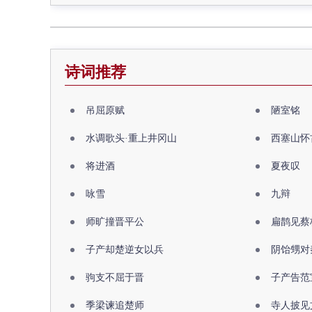
诗词推荐
吊屈原赋
陋室铭
水调歌头·重上井冈山
西塞山怀
将进酒
夏夜叹
咏雪
九辩
师旷撞晋平公
扁鹊见蔡
子产却楚逆女以兵
阴饴甥对
驹支不屈于晋
子产告范
季梁谏追楚师
寺人披见