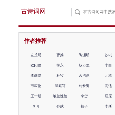
古诗词网
作者推荐
左丘明
曹操
陶渊明
苏轼
欧阳修
柳永
杨万里
李白
李商隐
杜牧
孟浩然
元稹
韦应物
温庭筠
刘长卿
高适
王十朋
纳兰性德
李贺
屈原
李耳
孙武
荀子
李斯