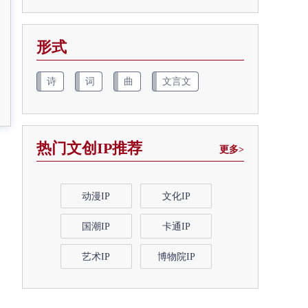
形式
诗
词
曲
文言文
热门文创IP推荐
更多>
动漫IP
文化IP
国潮IP
卡通IP
艺术IP
博物院IP