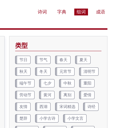
诗词
字典
组词
成语
类型
节日
节气
春天
夏天
秋天
冬天
元宵节
清明节
端午节
七夕
中秋
重阳
劳动节
黄河
离别
爱情
友情
西湖
宋词精选
诗经
楚辞
小学古诗
小学文言