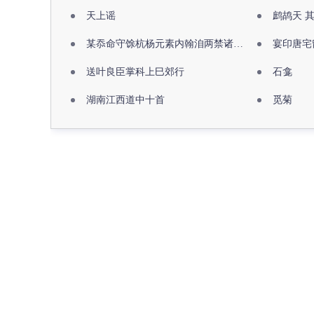
天上谣
鹧鸪天 
某忝命守馀杭杨元素内翰洎两禁诸公出祖佛寺
宴印唐宅
送叶良臣掌科上巳郊行
石龛
湖南江西道中十首
觅菊