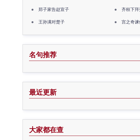
郑子家告赵宣子
齐桓下拜
王孙满对楚子
宫之奇谏
名句推荐
最近更新
大家都在查