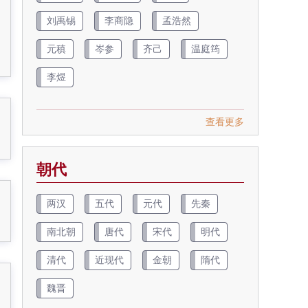
刘禹锡
李商隐
孟浩然
元稹
岑参
齐己
温庭筠
李煜
查看更多
朝代
两汉
五代
元代
先秦
南北朝
唐代
宋代
明代
清代
近现代
金朝
隋代
魏晋