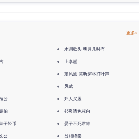
更多>
水调歌头·明月几时有
古
上李邕
定风波·莫听穿林打叶声
风赋
桓公
郑人买履
秦伯
祁奚请免叔向
宣子轻币
晏子不死君难
文公
吕相绝秦