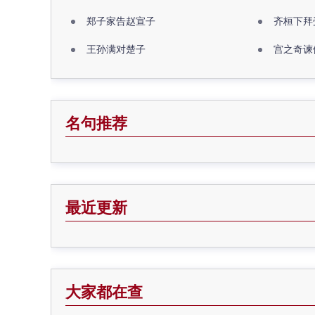
郑子家告赵宣子
齐桓下拜
王孙满对楚子
宫之奇谏
名句推荐
最近更新
大家都在查