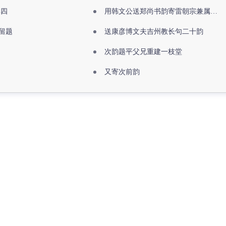
其四
用韩文公送郑尚书韵寄雷朝宗兼属欧阳全真
留题
送康彦博文夫吉州教长句二十韵
次韵题平父兄重建一枝堂
又寄次前韵