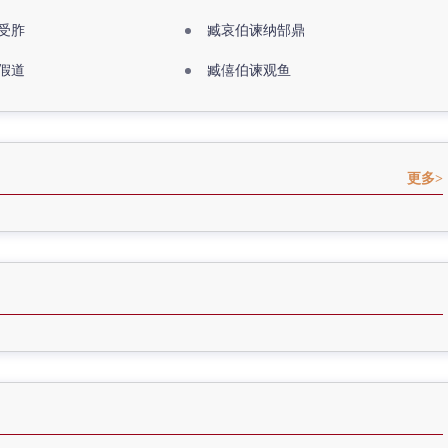
受胙
臧哀伯谏纳郜鼎
假道
臧僖伯谏观鱼
更多>