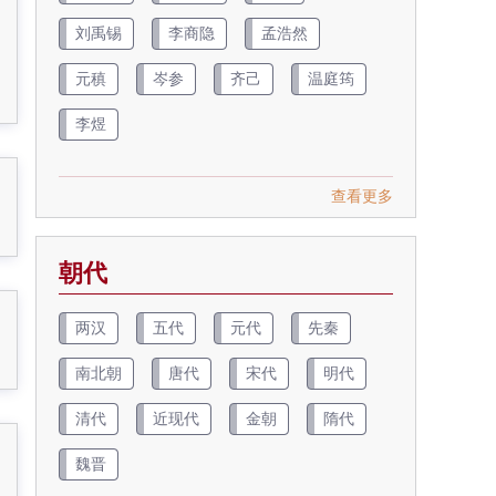
刘禹锡
李商隐
孟浩然
元稹
岑参
齐己
温庭筠
李煜
查看更多
朝代
两汉
五代
元代
先秦
南北朝
唐代
宋代
明代
清代
近现代
金朝
隋代
魏晋