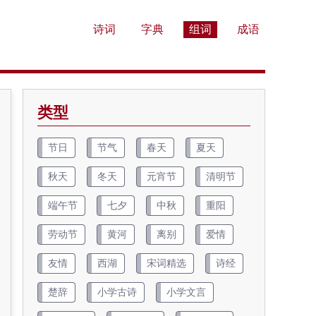
诗词
字典
组词
成语
类型
节日
节气
春天
夏天
秋天
冬天
元宵节
清明节
端午节
七夕
中秋
重阳
劳动节
黄河
离别
爱情
友情
西湖
宋词精选
诗经
楚辞
小学古诗
小学文言