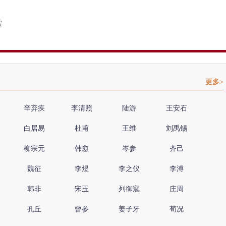
更多>
辛弃疾
李清照
陆游
王安石
白居易
杜甫
王维
刘禹锡
柳宗元
韩愈
岑参
齐己
魏征
李煜
李之仪
李溥
韩非
宋玉
列御寇
庄周
孔丘
曾参
姜子牙
荀况