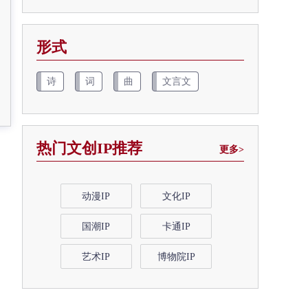
形式
诗
词
曲
文言文
热门文创IP推荐
更多>
动漫IP
文化IP
国潮IP
卡通IP
艺术IP
博物院IP