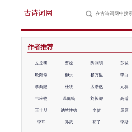
古诗词网
作者推荐
左丘明
曹操
陶渊明
苏轼
欧阳修
柳永
杨万里
李白
李商隐
杜牧
孟浩然
元稹
韦应物
温庭筠
刘长卿
高适
王十朋
纳兰性德
李贺
屈原
李耳
孙武
荀子
李斯