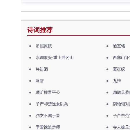
诗词推荐
吊屈原赋
陋室铭
水调歌头·重上井冈山
西塞山怀
将进酒
夏夜叹
咏雪
九辩
师旷撞晋平公
扁鹊见蔡
子产却楚逆女以兵
阴饴甥对
驹支不屈于晋
子产告范
季梁谏追楚师
寺人披见