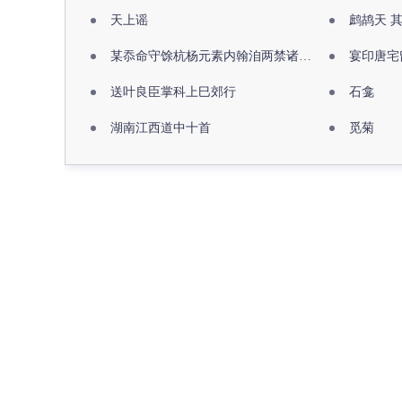
天上谣
鹧鸪天 
某忝命守馀杭杨元素内翰洎两禁诸公出祖佛寺
宴印唐宅
送叶良臣掌科上巳郊行
石龛
湖南江西道中十首
觅菊