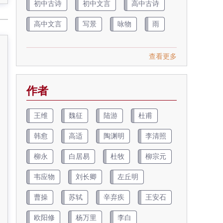
初中古诗
初中文言
高中古诗
高中文言
写景
咏物
雨
查看更多
作者
王维
魏征
陆游
杜甫
韩愈
高适
陶渊明
李清照
柳永
白居易
杜牧
柳宗元
韦应物
刘长卿
左丘明
曹操
苏轼
辛弃疾
王安石
欧阳修
杨万里
李白