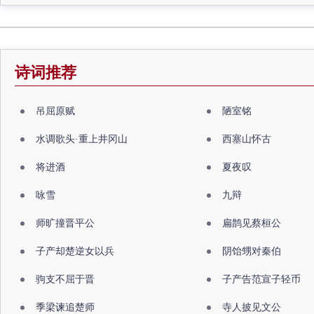
诗词推荐
吊屈原赋
陋室铭
水调歌头·重上井冈山
西塞山怀古
将进酒
夏夜叹
咏雪
九辩
师旷撞晋平公
扁鹊见蔡桓公
子产却楚逆女以兵
阴饴甥对秦伯
驹支不屈于晋
子产告范宣子轻币
季梁谏追楚师
寺人披见文公