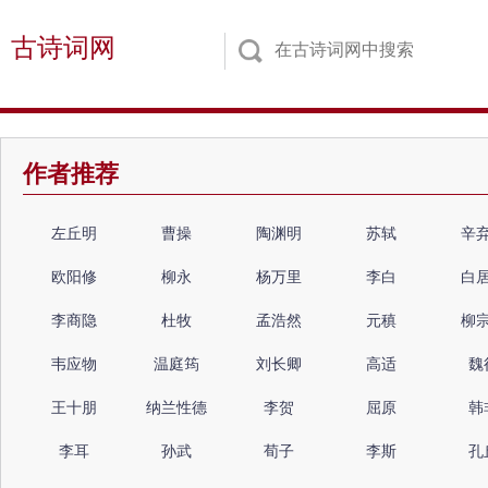
古诗词网
作者推荐
左丘明
曹操
陶渊明
苏轼
辛
欧阳修
柳永
杨万里
李白
白
李商隐
杜牧
孟浩然
元稹
柳
韦应物
温庭筠
刘长卿
高适
魏
王十朋
纳兰性德
李贺
屈原
韩
李耳
孙武
荀子
李斯
孔