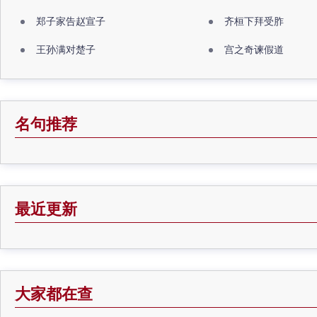
郑子家告赵宣子
齐桓下拜受胙
王孙满对楚子
宫之奇谏假道
名句推荐
最近更新
大家都在查