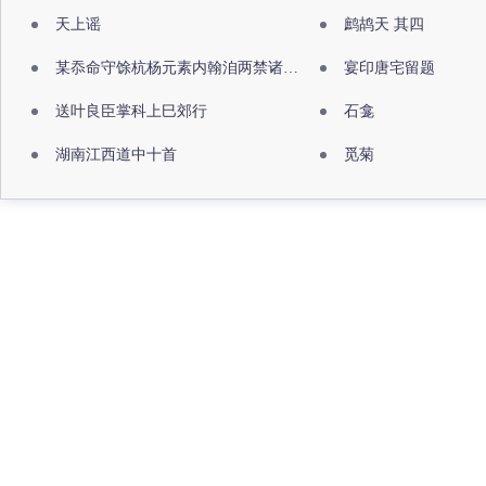
天上谣
鹧鸪天 其四
某忝命守馀杭杨元素内翰洎两禁诸公出祖佛寺
宴印唐宅留题
送叶良臣掌科上巳郊行
石龛
湖南江西道中十首
觅菊