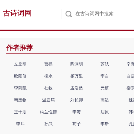
古诗词网
作者推荐
左丘明
曹操
陶渊明
苏轼
辛
欧阳修
柳永
杨万里
李白
白
李商隐
杜牧
孟浩然
元稹
柳
韦应物
温庭筠
刘长卿
高适
魏
王十朋
纳兰性德
李贺
屈原
韩
李耳
孙武
荀子
李斯
孔