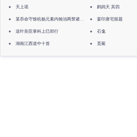
天上谣
鹧鸪天 其四
某忝命守馀杭杨元素内翰洎两禁诸公出祖佛寺
宴印唐宅留题
送叶良臣掌科上巳郊行
石龛
湖南江西道中十首
觅菊