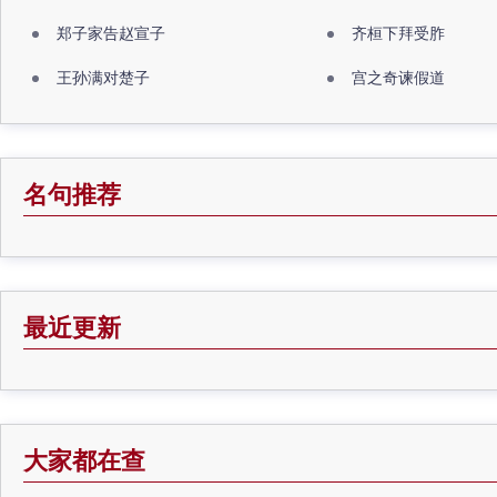
郑子家告赵宣子
齐桓下拜受胙
王孙满对楚子
宫之奇谏假道
名句推荐
最近更新
大家都在查