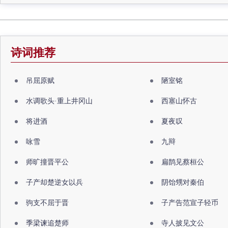
诗词推荐
吊屈原赋
陋室铭
水调歌头·重上井冈山
西塞山怀古
将进酒
夏夜叹
咏雪
九辩
师旷撞晋平公
扁鹊见蔡桓公
子产却楚逆女以兵
阴饴甥对秦伯
驹支不屈于晋
子产告范宣子轻币
季梁谏追楚师
寺人披见文公