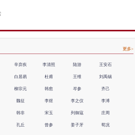
更多>
辛弃疾
李清照
陆游
王安石
白居易
杜甫
王维
刘禹锡
柳宗元
韩愈
岑参
齐己
魏征
李煜
李之仪
李溥
韩非
宋玉
列御寇
庄周
孔丘
曾参
姜子牙
荀况