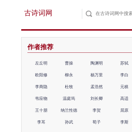
古诗词网
作者推荐
左丘明
曹操
陶渊明
苏轼
欧阳修
柳永
杨万里
李白
李商隐
杜牧
孟浩然
元稹
韦应物
温庭筠
刘长卿
高适
王十朋
纳兰性德
李贺
屈原
李耳
孙武
荀子
李斯