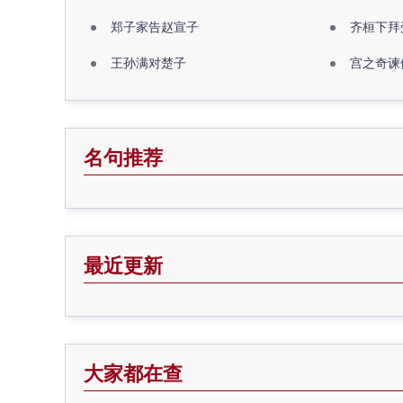
郑子家告赵宣子
齐桓下拜
王孙满对楚子
宫之奇谏
名句推荐
最近更新
大家都在查