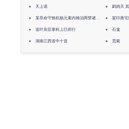
天上谣
鹧鸪天 
某忝命守馀杭杨元素内翰洎两禁诸公出祖佛寺
宴印唐宅
送叶良臣掌科上巳郊行
石龛
湖南江西道中十首
觅菊