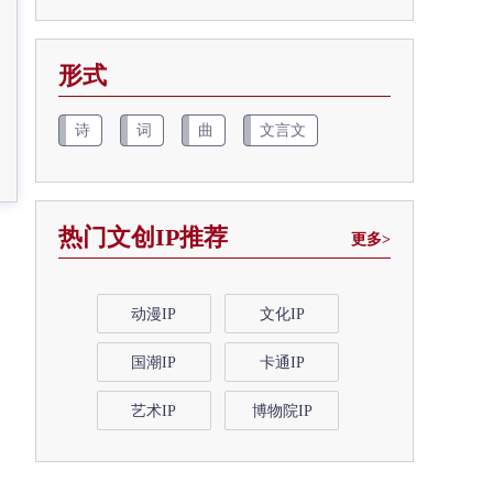
形式
诗
词
曲
文言文
热门文创IP推荐
更多>
动漫IP
文化IP
国潮IP
卡通IP
艺术IP
博物院IP