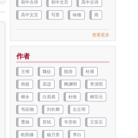
初中古诗
初中文言
高中古诗
高中文言
写景
咏物
雨
查看更多
作者
王维
魏征
陆游
杜甫
韩愈
高适
陶渊明
李清照
柳永
白居易
杜牧
柳宗元
韦应物
刘长卿
左丘明
曹操
苏轼
辛弃疾
王安石
欧阳修
杨万里
李白