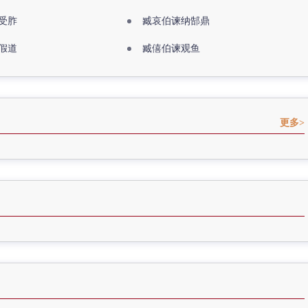
受胙
臧哀伯谏纳郜鼎
假道
臧僖伯谏观鱼
更多>