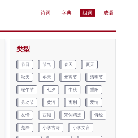
诗词
字典
组词
成语
类型
节日
节气
春天
夏天
秋天
冬天
元宵节
清明节
端午节
七夕
中秋
重阳
劳动节
黄河
离别
爱情
友情
西湖
宋词精选
诗经
楚辞
小学古诗
小学文言