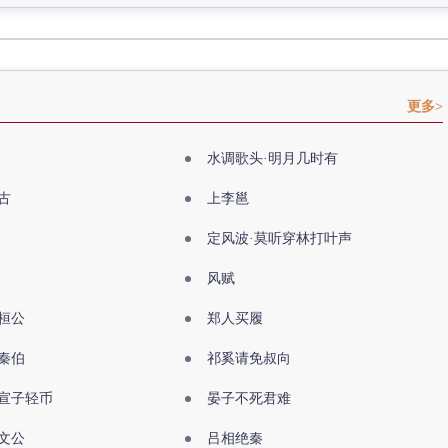
更多>
水调歌头·明月几时有
古
上李邕
定风波·莫听穿林打叶声
风赋
桓公
郑人买履
秦伯
祁奚请免叔向
宣子轻币
晏子不死君难
文公
吕相绝秦