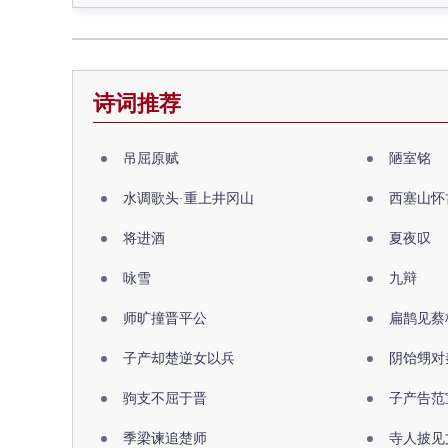
诗词推荐
吊屈原赋
陋室铭
水调歌头·重上井冈山
西塞山怀
将进酒
夏夜叹
咏雪
九辩
师旷撞晋平公
扁鹊见蔡
子产却楚逆女以兵
阴饴甥对
驹支不屈于晋
子产告范
季梁谏追楚师
寺人披见