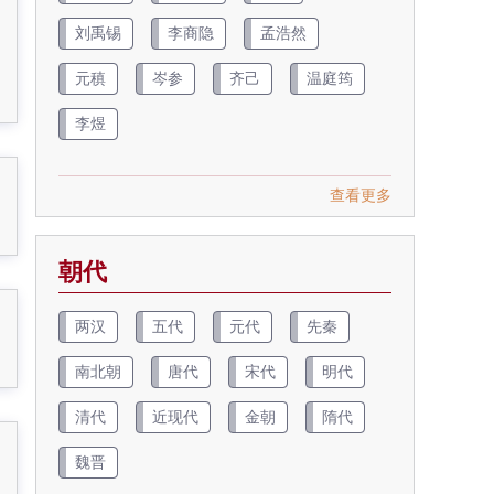
刘禹锡
李商隐
孟浩然
元稹
岑参
齐己
温庭筠
李煜
查看更多
朝代
两汉
五代
元代
先秦
南北朝
唐代
宋代
明代
清代
近现代
金朝
隋代
魏晋