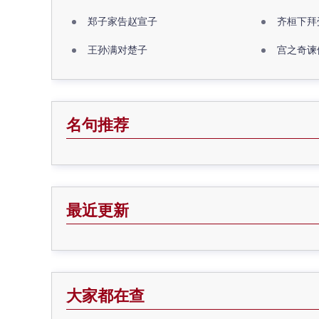
郑子家告赵宣子
齐桓下拜
王孙满对楚子
宫之奇谏
名句推荐
最近更新
大家都在查