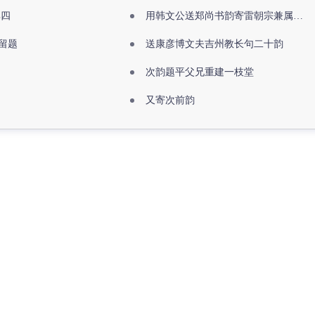
其四
用韩文公送郑尚书韵寄雷朝宗兼属欧阳全真
留题
送康彦博文夫吉州教长句二十韵
次韵题平父兄重建一枝堂
又寄次前韵