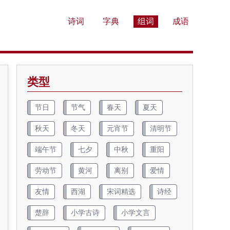
诗词
字典
组词
成语
类型
节日
节气
春天
夏天
秋天
冬天
元宵节
清明节
端午节
七夕
中秋
重阳
劳动节
黄河
离别
爱情
友情
西湖
宋词精选
诗经
楚辞
小学古诗
小学文言