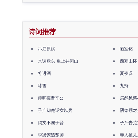
诗词推荐
吊屈原赋
陋室铭
水调歌头·重上井冈山
西塞山怀
将进酒
夏夜叹
咏雪
九辩
师旷撞晋平公
扁鹊见蔡
子产却楚逆女以兵
阴饴甥对
驹支不屈于晋
子产告范
季梁谏追楚师
寺人披见