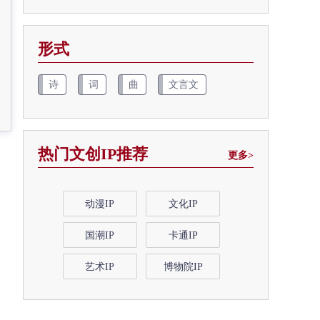
形式
诗
词
曲
文言文
热门文创IP推荐
更多>
动漫IP
文化IP
国潮IP
卡通IP
艺术IP
博物院IP