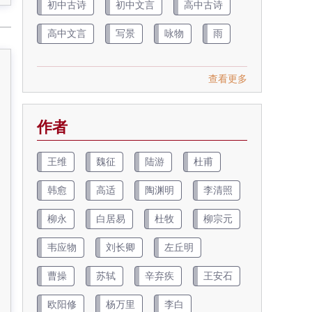
初中古诗
初中文言
高中古诗
高中文言
写景
咏物
雨
查看更多
作者
王维
魏征
陆游
杜甫
韩愈
高适
陶渊明
李清照
柳永
白居易
杜牧
柳宗元
韦应物
刘长卿
左丘明
曹操
苏轼
辛弃疾
王安石
欧阳修
杨万里
李白