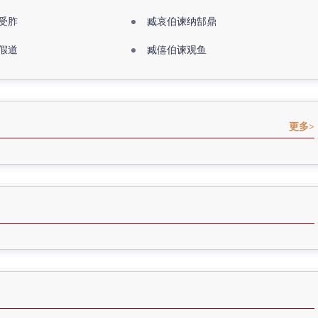
受胙
臧哀伯谏纳郜鼎
假道
臧僖伯谏观鱼
更多>