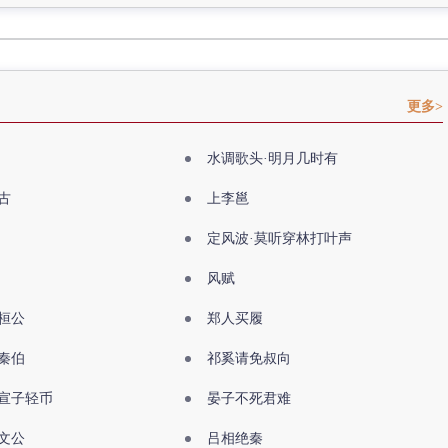
更多>
水调歌头·明月几时有
古
上李邕
定风波·莫听穿林打叶声
风赋
桓公
郑人买履
秦伯
祁奚请免叔向
宣子轻币
晏子不死君难
文公
吕相绝秦