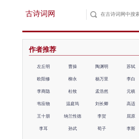
古诗词网
作者推荐
左丘明
曹操
陶渊明
苏轼
欧阳修
柳永
杨万里
李白
李商隐
杜牧
孟浩然
元稹
韦应物
温庭筠
刘长卿
高适
王十朋
纳兰性德
李贺
屈原
李耳
孙武
荀子
李斯