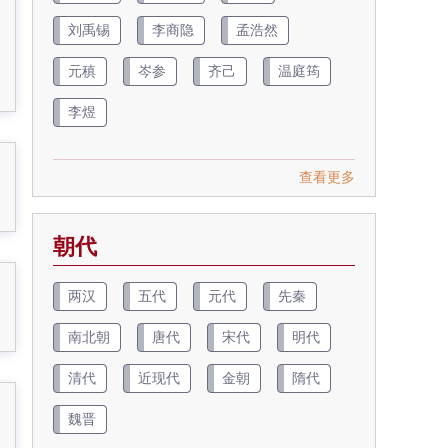
刘禹锡
李商隐
孟浩然
元稹
岑参
齐己
温庭筠
李煜
查看更多
朝代
两汉
五代
元代
先秦
南北朝
唐代
宋代
明代
清代
近现代
金朝
隋代
魏晋