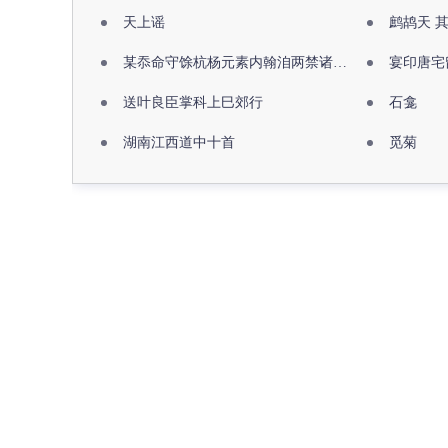
天上谣
鹧鸪天 
某忝命守馀杭杨元素内翰洎两禁诸公出祖佛寺
宴印唐宅
送叶良臣掌科上巳郊行
石龛
湖南江西道中十首
觅菊