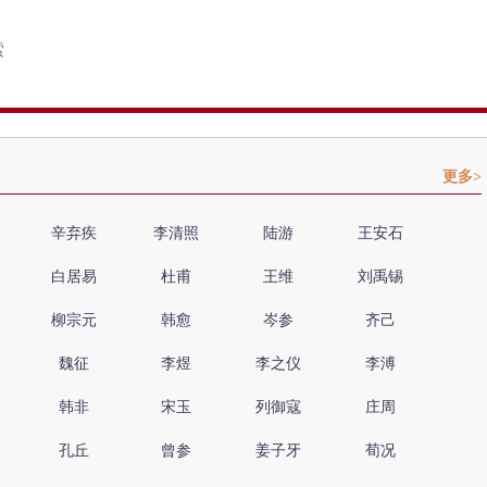
更多>
辛弃疾
李清照
陆游
王安石
白居易
杜甫
王维
刘禹锡
柳宗元
韩愈
岑参
齐己
魏征
李煜
李之仪
李溥
韩非
宋玉
列御寇
庄周
孔丘
曾参
姜子牙
荀况