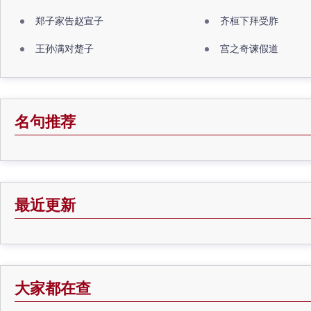
郑子家告赵宣子
齐桓下拜受胙
王孙满对楚子
宫之奇谏假道
名句推荐
最近更新
大家都在查