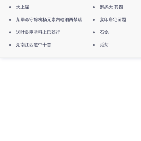
天上谣
鹧鸪天 其四
某忝命守馀杭杨元素内翰洎两禁诸公出祖佛寺
宴印唐宅留题
送叶良臣掌科上巳郊行
石龛
湖南江西道中十首
觅菊