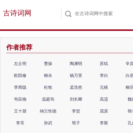
古诗词网
作者推荐
左丘明
曹操
陶渊明
苏轼
辛
欧阳修
柳永
杨万里
李白
白
李商隐
杜牧
孟浩然
元稹
柳
韦应物
温庭筠
刘长卿
高适
魏
王十朋
纳兰性德
李贺
屈原
韩
李耳
孙武
荀子
李斯
孔