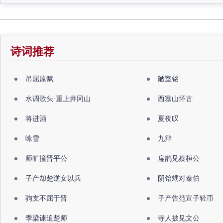
诗词推荐
吊屈原赋
陋室铭
水调歌头·重上井冈山
西塞山怀古
将进酒
夏夜叹
咏雪
九辩
师旷撞晋平公
扁鹊见蔡桓公
子产却楚逆女以兵
阴饴甥对秦伯
驹支不屈于晋
子产告范宣子轻币
季梁谏追楚师
寺人披见文公