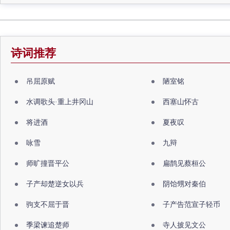
诗词推荐
吊屈原赋
陋室铭
水调歌头·重上井冈山
西塞山怀古
将进酒
夏夜叹
咏雪
九辩
师旷撞晋平公
扁鹊见蔡桓公
子产却楚逆女以兵
阴饴甥对秦伯
驹支不屈于晋
子产告范宣子轻币
季梁谏追楚师
寺人披见文公