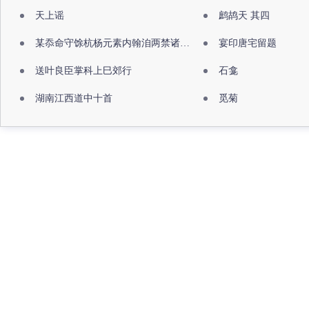
天上谣
鹧鸪天 其四
某忝命守馀杭杨元素内翰洎两禁诸公出祖佛寺
宴印唐宅留题
送叶良臣掌科上巳郊行
石龛
湖南江西道中十首
觅菊