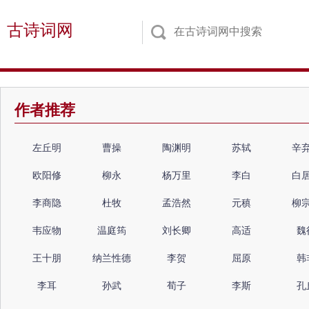
古诗词网
作者推荐
左丘明
曹操
陶渊明
苏轼
辛
欧阳修
柳永
杨万里
李白
白
李商隐
杜牧
孟浩然
元稹
柳
韦应物
温庭筠
刘长卿
高适
魏
王十朋
纳兰性德
李贺
屈原
韩
李耳
孙武
荀子
李斯
孔