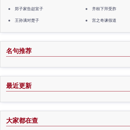
郑子家告赵宣子
齐桓下拜受胙
王孙满对楚子
宫之奇谏假道
名句推荐
最近更新
大家都在查