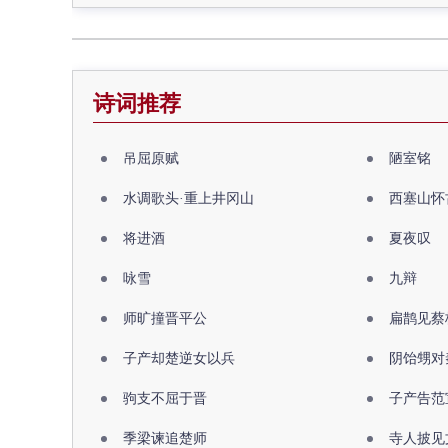
诗词推荐
吊屈原赋
陋室铭
水调歌头·重上井冈山
西塞山怀
将进酒
夏夜叹
咏雪
九辩
师旷撞晋平公
扁鹊见蔡
子产却楚逆女以兵
阴饴甥对
驹支不屈于晋
子产告范
季梁谏追楚师
寺人披见