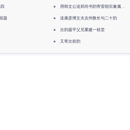
其四
用韩文公送郑尚书韵寄雷朝宗兼属欧阳全真
留题
送康彦博文夫吉州教长句二十韵
次韵题平父兄重建一枝堂
又寄次前韵