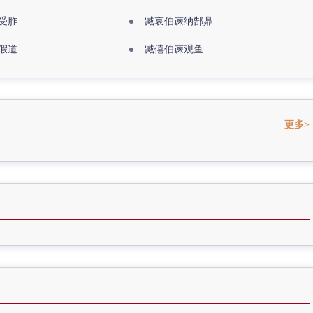
受胙
臧哀伯谏纳郜鼎
假道
臧僖伯谏观鱼
更多>