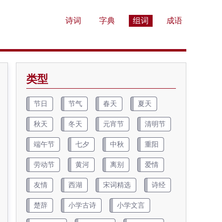
诗词
字典
组词
成语
类型
节日
节气
春天
夏天
秋天
冬天
元宵节
清明节
端午节
七夕
中秋
重阳
劳动节
黄河
离别
爱情
友情
西湖
宋词精选
诗经
楚辞
小学古诗
小学文言