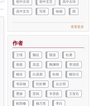
初中古诗
初中文言
高中古诗
高中文言
写景
咏物
雨
查看更多
作者
王维
魏征
陆游
杜甫
韩愈
高适
陶渊明
李清照
柳永
白居易
杜牧
柳宗元
韦应物
刘长卿
左丘明
曹操
苏轼
辛弃疾
王安石
欧阳修
杨万里
李白