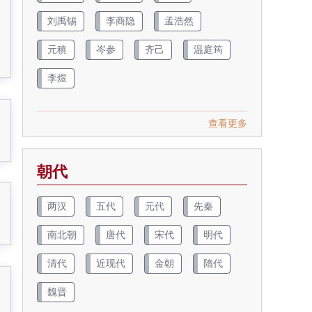
刘禹锡
李商隐
孟浩然
元稹
岑参
齐己
温庭筠
李煜
查看更多
朝代
两汉
五代
元代
先秦
南北朝
唐代
宋代
明代
清代
近现代
金朝
隋代
魏晋