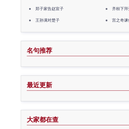
郑子家告赵宣子
齐桓下拜
王孙满对楚子
宫之奇谏
名句推荐
最近更新
大家都在查