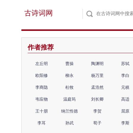
古诗词网
作者推荐
左丘明
曹操
陶渊明
苏轼
欧阳修
柳永
杨万里
李白
李商隐
杜牧
孟浩然
元稹
韦应物
温庭筠
刘长卿
高适
王十朋
纳兰性德
李贺
屈原
李耳
孙武
荀子
李斯