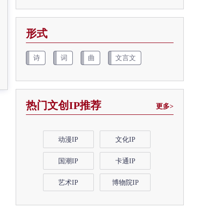
形式
诗
词
曲
文言文
热门文创IP推荐
更多>
动漫IP
文化IP
国潮IP
卡通IP
艺术IP
博物院IP