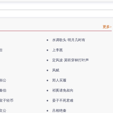
更多>
水调歌头·明月几时有
古
上李邕
定风波·莫听穿林打叶声
风赋
桓公
郑人买履
秦伯
祁奚请免叔向
宣子轻币
晏子不死君难
文公
吕相绝秦