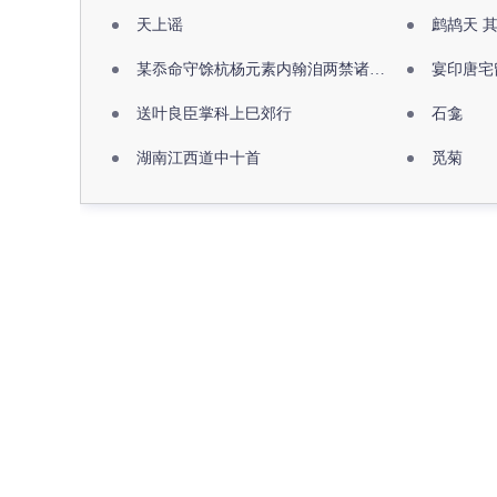
天上谣
鹧鸪天 
某忝命守馀杭杨元素内翰洎两禁诸公出祖佛寺
宴印唐宅
送叶良臣掌科上巳郊行
石龛
湖南江西道中十首
觅菊