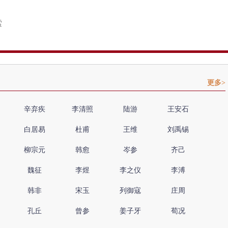
更多>
辛弃疾
李清照
陆游
王安石
白居易
杜甫
王维
刘禹锡
柳宗元
韩愈
岑参
齐己
魏征
李煜
李之仪
李溥
韩非
宋玉
列御寇
庄周
孔丘
曾参
姜子牙
荀况