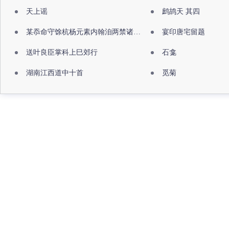
天上谣
鹧鸪天 其四
某忝命守馀杭杨元素内翰洎两禁诸公出祖佛寺
宴印唐宅留题
送叶良臣掌科上巳郊行
石龛
湖南江西道中十首
觅菊