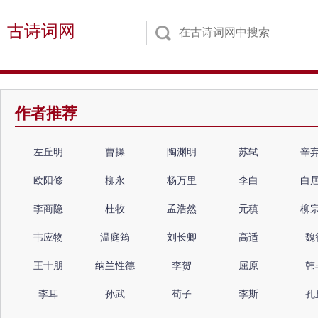
古诗词网
作者推荐
左丘明
曹操
陶渊明
苏轼
辛
欧阳修
柳永
杨万里
李白
白
李商隐
杜牧
孟浩然
元稹
柳
韦应物
温庭筠
刘长卿
高适
魏
王十朋
纳兰性德
李贺
屈原
韩
李耳
孙武
荀子
李斯
孔