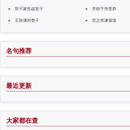
郑子家告赵宣子
齐桓下拜受胙
王孙满对楚子
宫之奇谏假道
名句推荐
最近更新
大家都在查