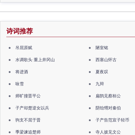
诗词推荐
吊屈原赋
陋室铭
水调歌头·重上井冈山
西塞山怀古
将进酒
夏夜叹
咏雪
九辩
师旷撞晋平公
扁鹊见蔡桓公
子产却楚逆女以兵
阴饴甥对秦伯
驹支不屈于晋
子产告范宣子轻币
季梁谏追楚师
寺人披见文公