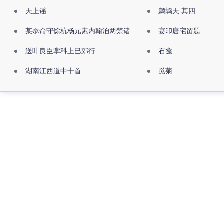
天上谣
鹧鸪天 其四
某忝命守馀杭杨元素内翰洎两禁诸公出祖佛寺
宴印唐宅留题
送叶良臣掌科上巳郊行
石龛
湖南江西道中十首
觅菊