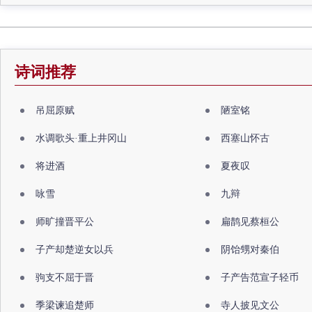
诗词推荐
吊屈原赋
陋室铭
水调歌头·重上井冈山
西塞山怀古
将进酒
夏夜叹
咏雪
九辩
师旷撞晋平公
扁鹊见蔡桓公
子产却楚逆女以兵
阴饴甥对秦伯
驹支不屈于晋
子产告范宣子轻币
季梁谏追楚师
寺人披见文公