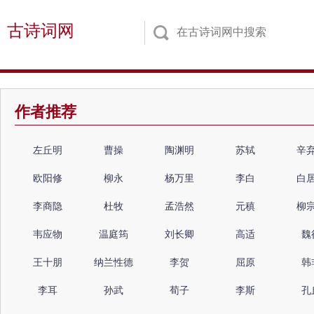
古诗词网
作者推荐
左丘明
曹操
陶渊明
苏轼
辛
欧阳修
柳永
杨万里
李白
白
李商隐
杜牧
孟浩然
元稹
柳
韦应物
温庭筠
刘长卿
高适
魏
王十朋
纳兰性德
李贺
屈原
韩
李耳
孙武
荀子
李斯
孔