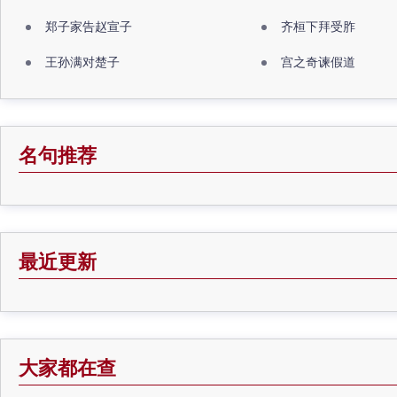
郑子家告赵宣子
齐桓下拜受胙
王孙满对楚子
宫之奇谏假道
名句推荐
最近更新
大家都在查