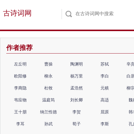
古诗词网
作者推荐
左丘明
曹操
陶渊明
苏轼
辛
欧阳修
柳永
杨万里
李白
白
李商隐
杜牧
孟浩然
元稹
柳
韦应物
温庭筠
刘长卿
高适
魏
王十朋
纳兰性德
李贺
屈原
韩
李耳
孙武
荀子
李斯
孔