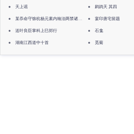
天上谣
鹧鸪天 其四
某忝命守馀杭杨元素内翰洎两禁诸公出祖佛寺
宴印唐宅留题
送叶良臣掌科上巳郊行
石龛
湖南江西道中十首
觅菊