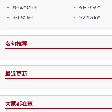
郑子家告赵宣子
齐桓下拜受胙
王孙满对楚子
宫之奇谏假道
名句推荐
最近更新
大家都在查