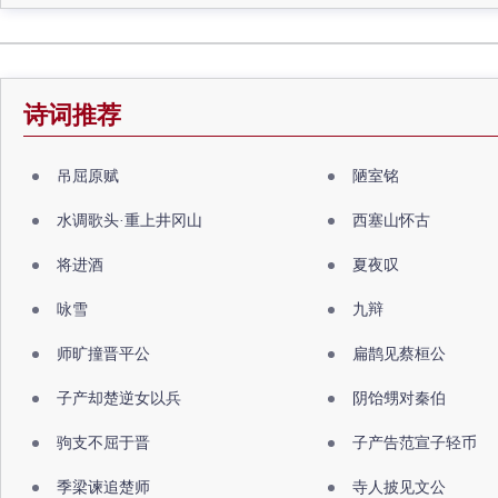
诗词推荐
吊屈原赋
陋室铭
水调歌头·重上井冈山
西塞山怀古
将进酒
夏夜叹
咏雪
九辩
师旷撞晋平公
扁鹊见蔡桓公
子产却楚逆女以兵
阴饴甥对秦伯
驹支不屈于晋
子产告范宣子轻币
季梁谏追楚师
寺人披见文公