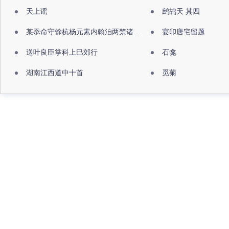
天上谣
鹧鸪天 其四
某忝命守馀杭杨元素内翰洎两禁诸公出祖佛寺
宴印唐宅留题
送叶良臣掌科上巳郊行
石龛
湖南江西道中十首
觅菊