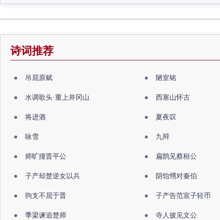
诗词推荐
吊屈原赋
陋室铭
水调歌头·重上井冈山
西塞山怀古
将进酒
夏夜叹
咏雪
九辩
师旷撞晋平公
扁鹊见蔡桓公
子产却楚逆女以兵
阴饴甥对秦伯
驹支不屈于晋
子产告范宣子轻币
季梁谏追楚师
寺人披见文公