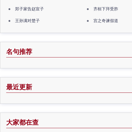
郑子家告赵宣子
齐桓下拜受胙
王孙满对楚子
宫之奇谏假道
名句推荐
最近更新
大家都在查