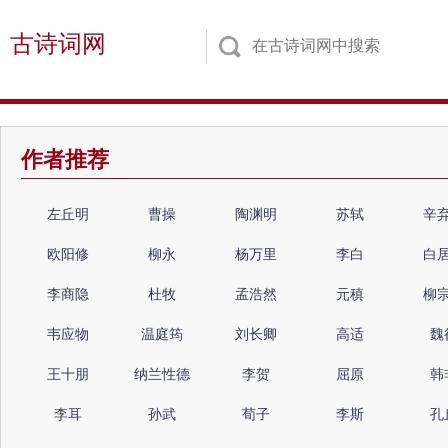
古诗词网
作者推荐
左丘明
曹操
陶渊明
苏轼
辛
欧阳修
柳永
杨万里
李白
白
李商隐
杜牧
孟浩然
元稹
柳
韦应物
温庭筠
刘长卿
高适
魏
王十朋
纳兰性德
李贺
屈原
韩
李耳
孙武
荀子
李斯
孔