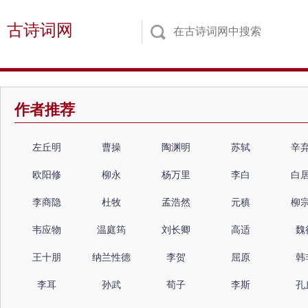
古诗词网
作者推荐
左丘明
曹操
陶渊明
苏轼
辛
欧阳修
柳永
杨万里
李白
白
李商隐
杜牧
孟浩然
元稹
柳
韦应物
温庭筠
刘长卿
高适
魏
王十朋
纳兰性德
李贺
屈原
韩
李耳
孙武
荀子
李斯
孔