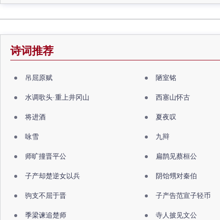
诗词推荐
吊屈原赋
陋室铭
水调歌头·重上井冈山
西塞山怀古
将进酒
夏夜叹
咏雪
九辩
师旷撞晋平公
扁鹊见蔡桓公
子产却楚逆女以兵
阴饴甥对秦伯
驹支不屈于晋
子产告范宣子轻币
季梁谏追楚师
寺人披见文公