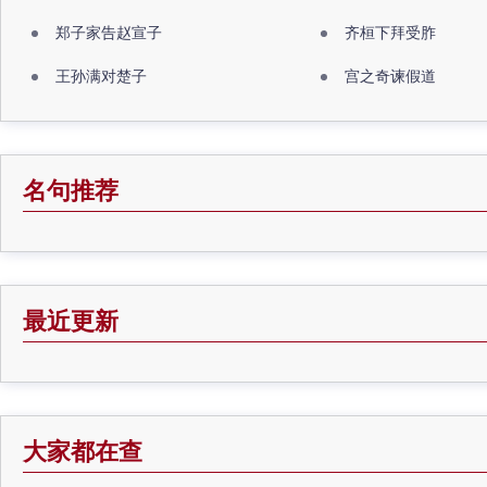
郑子家告赵宣子
齐桓下拜受胙
王孙满对楚子
宫之奇谏假道
名句推荐
最近更新
大家都在查