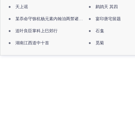
天上谣
鹧鸪天 其四
某忝命守馀杭杨元素内翰洎两禁诸公出祖佛寺
宴印唐宅留题
送叶良臣掌科上巳郊行
石龛
湖南江西道中十首
觅菊