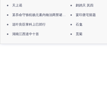
天上谣
鹧鸪天 其四
某忝命守馀杭杨元素内翰洎两禁诸公出祖佛寺
宴印唐宅留题
送叶良臣掌科上巳郊行
石龛
湖南江西道中十首
觅菊