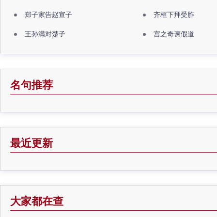
郑子家告赵宣子
齐桓下拜受胙
王孙满对楚子
宫之奇谏假道
名句推荐
最近更新
大家都在查