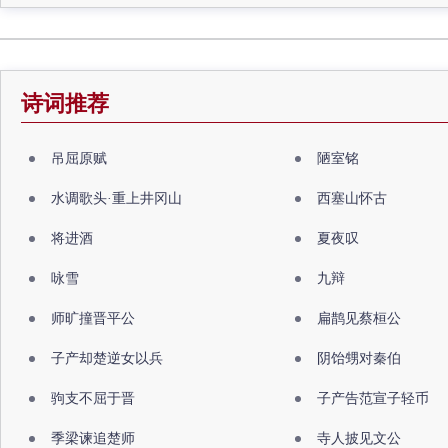
诗词推荐
吊屈原赋
陋室铭
水调歌头·重上井冈山
西塞山怀古
将进酒
夏夜叹
咏雪
九辩
师旷撞晋平公
扁鹊见蔡桓公
子产却楚逆女以兵
阴饴甥对秦伯
驹支不屈于晋
子产告范宣子轻币
季梁谏追楚师
寺人披见文公