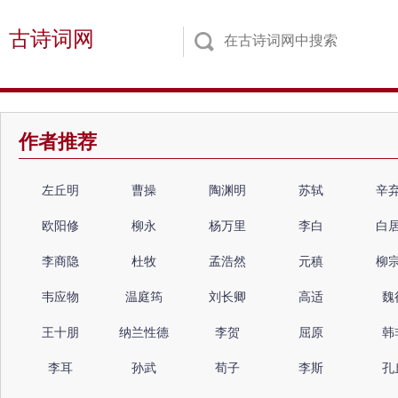
古诗词网
作者推荐
左丘明
曹操
陶渊明
苏轼
辛
欧阳修
柳永
杨万里
李白
白
李商隐
杜牧
孟浩然
元稹
柳
韦应物
温庭筠
刘长卿
高适
魏
王十朋
纳兰性德
李贺
屈原
韩
李耳
孙武
荀子
李斯
孔