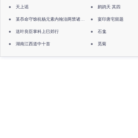
天上谣
鹧鸪天 其四
某忝命守馀杭杨元素内翰洎两禁诸公出祖佛寺
宴印唐宅留题
送叶良臣掌科上巳郊行
石龛
湖南江西道中十首
觅菊