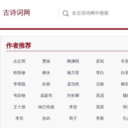
古诗词网
作者推荐
左丘明
曹操
陶渊明
苏轼
辛
欧阳修
柳永
杨万里
李白
白
李商隐
杜牧
孟浩然
元稹
柳
韦应物
温庭筠
刘长卿
高适
魏
王十朋
纳兰性德
李贺
屈原
韩
李耳
孙武
荀子
李斯
孔