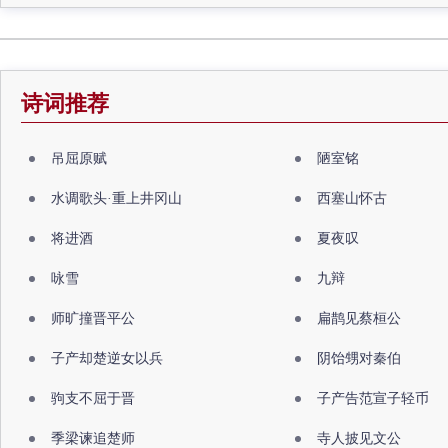
诗词推荐
吊屈原赋
陋室铭
水调歌头·重上井冈山
西塞山怀古
将进酒
夏夜叹
咏雪
九辩
师旷撞晋平公
扁鹊见蔡桓公
子产却楚逆女以兵
阴饴甥对秦伯
驹支不屈于晋
子产告范宣子轻币
季梁谏追楚师
寺人披见文公