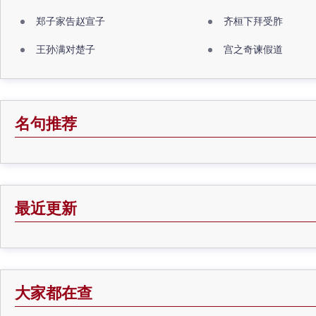
郑子家告赵宣子
齐桓下拜受胙
王孙满对楚子
宫之奇谏假道
名句推荐
最近更新
大家都在查