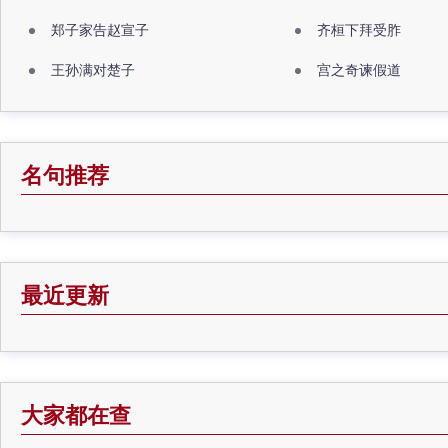
郑子家告赵宣子
齐桓下拜受胙
王孙满对楚子
宫之奇谏假道
名句推荐
最近更新
大家都在查