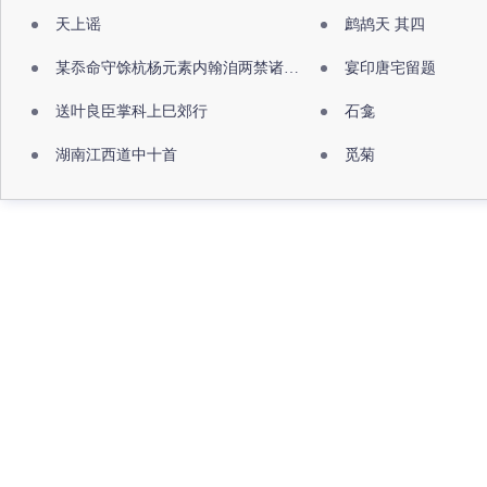
天上谣
鹧鸪天 其四
某忝命守馀杭杨元素内翰洎两禁诸公出祖佛寺
宴印唐宅留题
送叶良臣掌科上巳郊行
石龛
湖南江西道中十首
觅菊