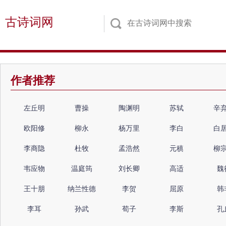
古诗词网
作者推荐
左丘明
曹操
陶渊明
苏轼
辛
欧阳修
柳永
杨万里
李白
白
李商隐
杜牧
孟浩然
元稹
柳
韦应物
温庭筠
刘长卿
高适
魏
王十朋
纳兰性德
李贺
屈原
韩
李耳
孙武
荀子
李斯
孔