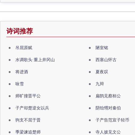
诗词推荐
吊屈原赋
陋室铭
水调歌头·重上井冈山
西塞山怀古
将进酒
夏夜叹
咏雪
九辩
师旷撞晋平公
扁鹊见蔡桓公
子产却楚逆女以兵
阴饴甥对秦伯
驹支不屈于晋
子产告范宣子轻币
季梁谏追楚师
寺人披见文公