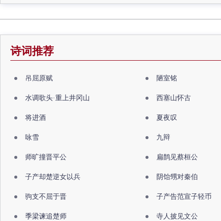
诗词推荐
吊屈原赋
陋室铭
水调歌头·重上井冈山
西塞山怀古
将进酒
夏夜叹
咏雪
九辩
师旷撞晋平公
扁鹊见蔡桓公
子产却楚逆女以兵
阴饴甥对秦伯
驹支不屈于晋
子产告范宣子轻币
季梁谏追楚师
寺人披见文公