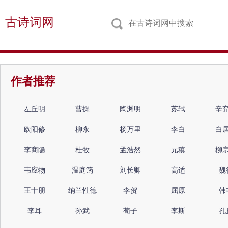
古诗词网
作者推荐
左丘明
曹操
陶渊明
苏轼
辛
欧阳修
柳永
杨万里
李白
白
李商隐
杜牧
孟浩然
元稹
柳
韦应物
温庭筠
刘长卿
高适
魏
王十朋
纳兰性德
李贺
屈原
韩
李耳
孙武
荀子
李斯
孔