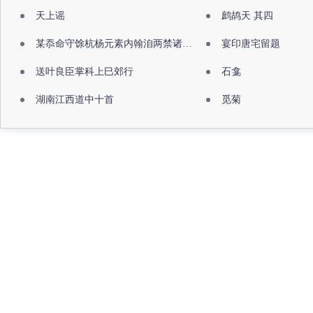
天上谣
鹧鸪天 其四
某忝命守馀杭杨元素内翰洎两禁诸公出祖佛寺
宴印唐宅留题
送叶良臣掌科上巳郊行
石龛
湖南江西道中十首
觅菊