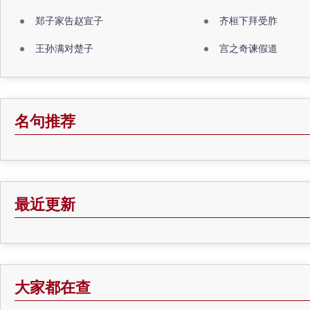
郑子家告赵宣子
齐桓下拜受胙
王孙满对楚子
宫之奇谏假道
名句推荐
最近更新
大家都在查