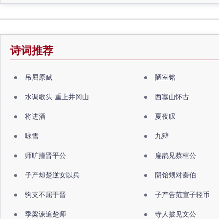
诗词推荐
吊屈原赋
陋室铭
水调歌头·重上井冈山
西塞山怀古
将进酒
夏夜叹
咏雪
九辩
师旷撞晋平公
扁鹊见蔡桓公
子产却楚逆女以兵
阴饴甥对秦伯
驹支不屈于晋
子产告范宣子轻币
季梁谏追楚师
寺人披见文公