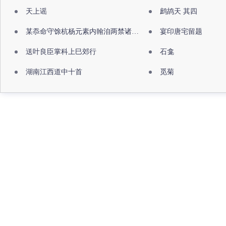
天上谣
鹧鸪天 其四
某忝命守馀杭杨元素内翰洎两禁诸公出祖佛寺
宴印唐宅留题
送叶良臣掌科上巳郊行
石龛
湖南江西道中十首
觅菊