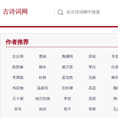
古诗词网
作者推荐
左丘明
曹操
陶渊明
苏轼
辛
欧阳修
柳永
杨万里
李白
白
李商隐
杜牧
孟浩然
元稹
柳
韦应物
温庭筠
刘长卿
高适
魏
王十朋
纳兰性德
李贺
屈原
韩
李耳
孙武
荀子
李斯
孔