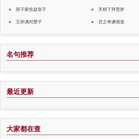
郑子家告赵宣子
齐桓下拜受胙
王孙满对楚子
宫之奇谏假道
名句推荐
最近更新
大家都在查