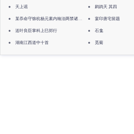
天上谣
鹧鸪天 其四
某忝命守馀杭杨元素内翰洎两禁诸公出祖佛寺
宴印唐宅留题
送叶良臣掌科上巳郊行
石龛
湖南江西道中十首
觅菊