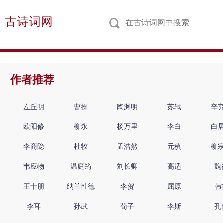
古诗词网
作者推荐
左丘明
曹操
陶渊明
苏轼
辛
欧阳修
柳永
杨万里
李白
白
李商隐
杜牧
孟浩然
元稹
柳
韦应物
温庭筠
刘长卿
高适
魏
王十朋
纳兰性德
李贺
屈原
韩
李耳
孙武
荀子
李斯
孔