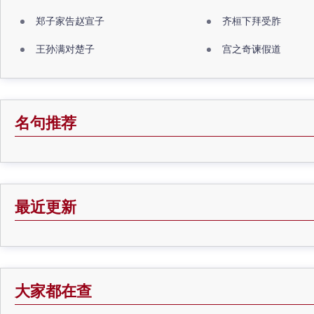
郑子家告赵宣子
齐桓下拜受胙
王孙满对楚子
宫之奇谏假道
名句推荐
最近更新
大家都在查