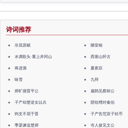
诗词推荐
吊屈原赋
陋室铭
水调歌头·重上井冈山
西塞山怀古
将进酒
夏夜叹
咏雪
九辩
师旷撞晋平公
扁鹊见蔡桓公
子产却楚逆女以兵
阴饴甥对秦伯
驹支不屈于晋
子产告范宣子轻币
季梁谏追楚师
寺人披见文公