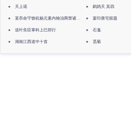
天上谣
鹧鸪天 其四
某忝命守馀杭杨元素内翰洎两禁诸公出祖佛寺
宴印唐宅留题
送叶良臣掌科上巳郊行
石龛
湖南江西道中十首
觅菊