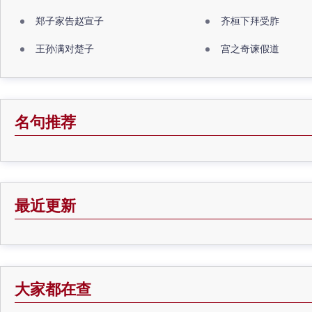
郑子家告赵宣子
齐桓下拜受胙
王孙满对楚子
宫之奇谏假道
名句推荐
最近更新
大家都在查