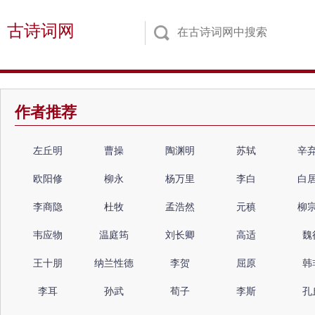
古诗词网
作者推荐
左丘明
曹操
陶渊明
苏轼
辛
欧阳修
柳永
杨万里
李白
白
李商隐
杜牧
孟浩然
元稹
柳
韦应物
温庭筠
刘长卿
高适
魏
王十朋
纳兰性德
李贺
屈原
韩
李耳
孙武
荀子
李斯
孔