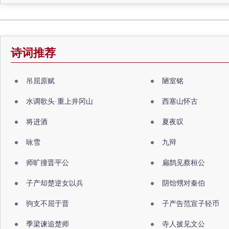
诗词推荐
吊屈原赋
陋室铭
水调歌头·重上井冈山
西塞山怀古
将进酒
夏夜叹
咏雪
九辩
师旷撞晋平公
扁鹊见蔡桓公
子产却楚逆女以兵
阴饴甥对秦伯
驹支不屈于晋
子产告范宣子轻币
季梁谏追楚师
寺人披见文公