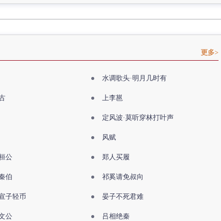
更多>
水调歌头·明月几时有
古
上李邕
定风波·莫听穿林打叶声
风赋
桓公
郑人买履
秦伯
祁奚请免叔向
宣子轻币
晏子不死君难
文公
吕相绝秦