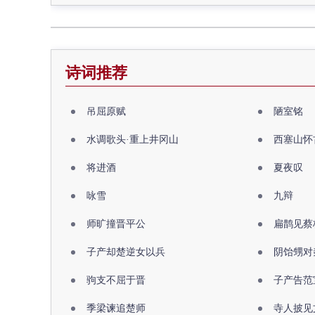
诗词推荐
吊屈原赋
陋室铭
水调歌头·重上井冈山
西塞山怀
将进酒
夏夜叹
咏雪
九辩
师旷撞晋平公
扁鹊见蔡
子产却楚逆女以兵
阴饴甥对
驹支不屈于晋
子产告范
季梁谏追楚师
寺人披见