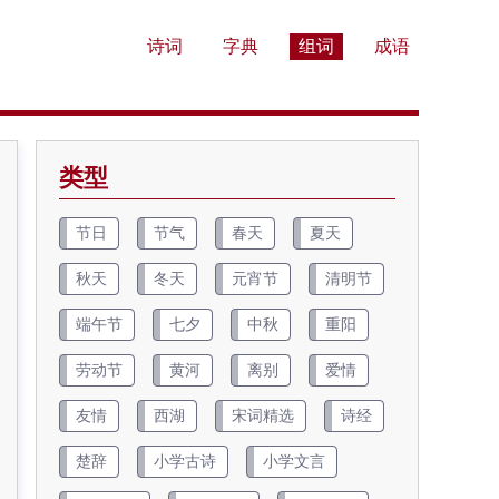
诗词
字典
组词
成语
类型
节日
节气
春天
夏天
秋天
冬天
元宵节
清明节
端午节
七夕
中秋
重阳
劳动节
黄河
离别
爱情
友情
西湖
宋词精选
诗经
楚辞
小学古诗
小学文言