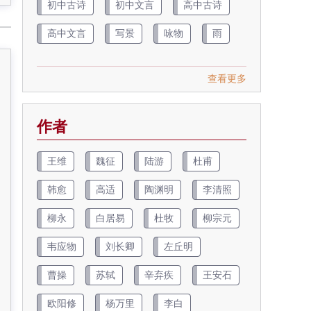
初中古诗
初中文言
高中古诗
高中文言
写景
咏物
雨
查看更多
作者
王维
魏征
陆游
杜甫
韩愈
高适
陶渊明
李清照
柳永
白居易
杜牧
柳宗元
韦应物
刘长卿
左丘明
曹操
苏轼
辛弃疾
王安石
欧阳修
杨万里
李白