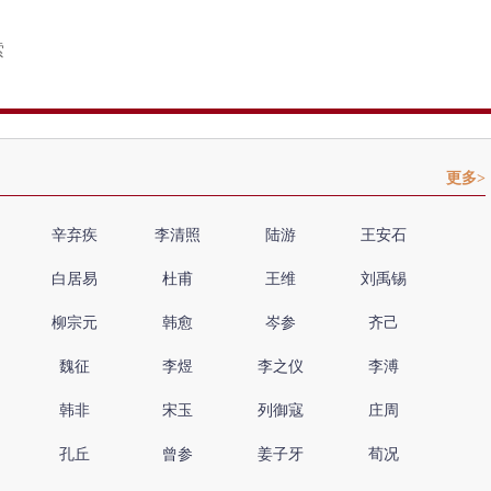
更多>
辛弃疾
李清照
陆游
王安石
白居易
杜甫
王维
刘禹锡
柳宗元
韩愈
岑参
齐己
魏征
李煜
李之仪
李溥
韩非
宋玉
列御寇
庄周
孔丘
曾参
姜子牙
荀况