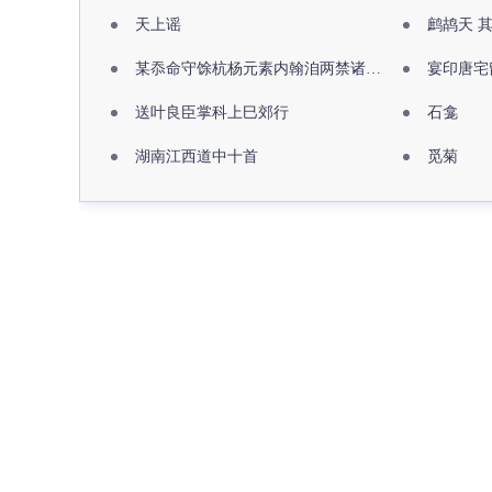
天上谣
鹧鸪天 
某忝命守馀杭杨元素内翰洎两禁诸公出祖佛寺
宴印唐宅
送叶良臣掌科上巳郊行
石龛
湖南江西道中十首
觅菊