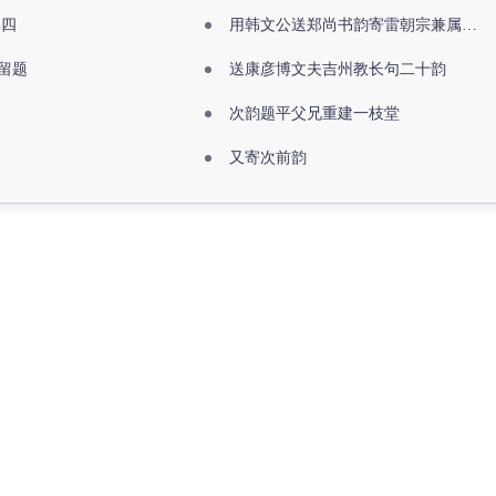
其四
用韩文公送郑尚书韵寄雷朝宗兼属欧阳全真
留题
送康彦博文夫吉州教长句二十韵
次韵题平父兄重建一枝堂
又寄次前韵