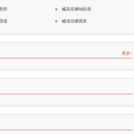
受胙
臧哀伯谏纳郜鼎
假道
臧僖伯谏观鱼
更多>