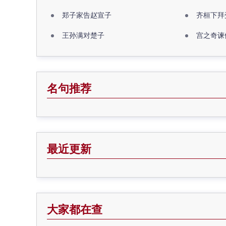
郑子家告赵宣子
齐桓下拜
王孙满对楚子
宫之奇谏
名句推荐
最近更新
大家都在查