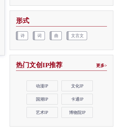
形式
诗
词
曲
文言文
热门文创IP推荐
更多>
动漫IP
文化IP
国潮IP
卡通IP
艺术IP
博物院IP