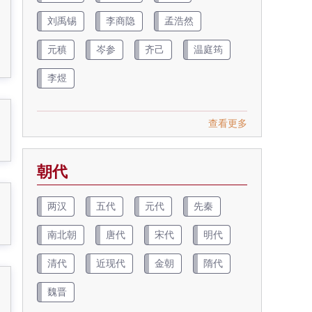
刘禹锡
李商隐
孟浩然
元稹
岑参
齐己
温庭筠
李煜
查看更多
朝代
两汉
五代
元代
先秦
南北朝
唐代
宋代
明代
清代
近现代
金朝
隋代
魏晋