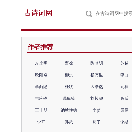
古诗词网
作者推荐
左丘明
曹操
陶渊明
苏轼
欧阳修
柳永
杨万里
李白
李商隐
杜牧
孟浩然
元稹
韦应物
温庭筠
刘长卿
高适
王十朋
纳兰性德
李贺
屈原
李耳
孙武
荀子
李斯