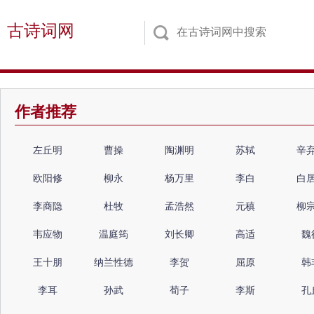
古诗词网
作者推荐
左丘明
曹操
陶渊明
苏轼
辛
欧阳修
柳永
杨万里
李白
白
李商隐
杜牧
孟浩然
元稹
柳
韦应物
温庭筠
刘长卿
高适
魏
王十朋
纳兰性德
李贺
屈原
韩
李耳
孙武
荀子
李斯
孔