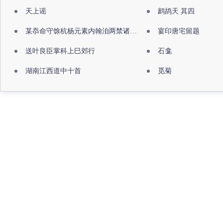
天上谣
鹧鸪天 其四
某忝命守馀杭杨元素内翰洎两禁诸公出祖佛寺
宴印唐宅留题
送叶良臣掌科上巳郊行
石龛
湖南江西道中十首
觅菊