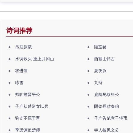
诗词推荐
吊屈原赋
陋室铭
水调歌头·重上井冈山
西塞山怀古
将进酒
夏夜叹
咏雪
九辩
师旷撞晋平公
扁鹊见蔡桓公
子产却楚逆女以兵
阴饴甥对秦伯
驹支不屈于晋
子产告范宣子轻币
季梁谏追楚师
寺人披见文公