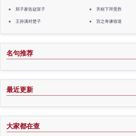
郑子家告赵宣子
齐桓下拜受胙
王孙满对楚子
宫之奇谏假道
名句推荐
最近更新
大家都在查