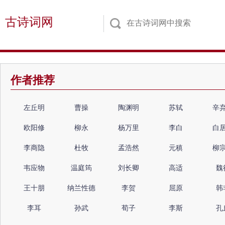
古诗词网
作者推荐
左丘明
曹操
陶渊明
苏轼
辛
欧阳修
柳永
杨万里
李白
白
李商隐
杜牧
孟浩然
元稹
柳
韦应物
温庭筠
刘长卿
高适
魏
王十朋
纳兰性德
李贺
屈原
韩
李耳
孙武
荀子
李斯
孔