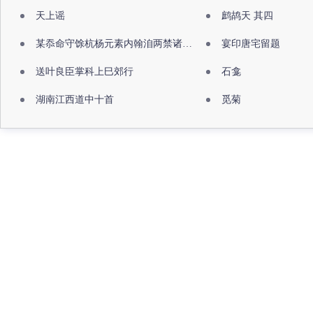
天上谣
鹧鸪天 其四
某忝命守馀杭杨元素内翰洎两禁诸公出祖佛寺
宴印唐宅留题
送叶良臣掌科上巳郊行
石龛
湖南江西道中十首
觅菊