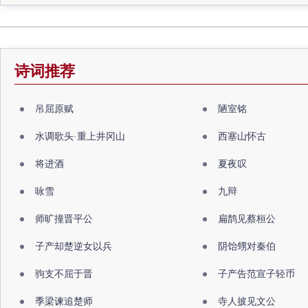
诗词推荐
吊屈原赋
陋室铭
水调歌头·重上井冈山
西塞山怀古
将进酒
夏夜叹
咏雪
九辩
师旷撞晋平公
扁鹊见蔡桓公
子产却楚逆女以兵
阴饴甥对秦伯
驹支不屈于晋
子产告范宣子轻币
季梁谏追楚师
寺人披见文公