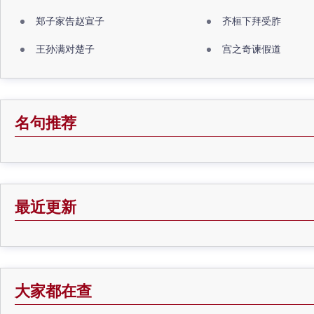
郑子家告赵宣子
齐桓下拜受胙
王孙满对楚子
宫之奇谏假道
名句推荐
最近更新
大家都在查