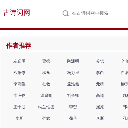
古诗词网
作者推荐
左丘明
曹操
陶渊明
苏轼
辛
欧阳修
柳永
杨万里
李白
白
李商隐
杜牧
孟浩然
元稹
柳
韦应物
温庭筠
刘长卿
高适
魏
王十朋
纳兰性德
李贺
屈原
韩
李耳
孙武
荀子
李斯
孔