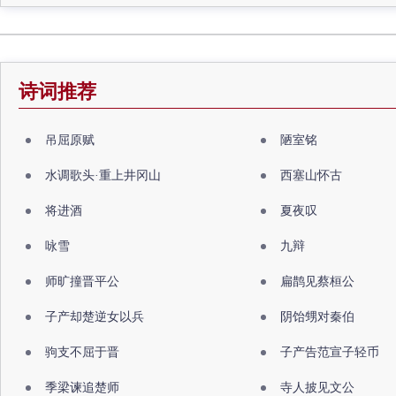
诗词推荐
吊屈原赋
陋室铭
水调歌头·重上井冈山
西塞山怀古
将进酒
夏夜叹
咏雪
九辩
师旷撞晋平公
扁鹊见蔡桓公
子产却楚逆女以兵
阴饴甥对秦伯
驹支不屈于晋
子产告范宣子轻币
季梁谏追楚师
寺人披见文公