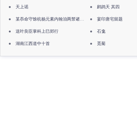
天上谣
鹧鸪天 其四
某忝命守馀杭杨元素内翰洎两禁诸公出祖佛寺
宴印唐宅留题
送叶良臣掌科上巳郊行
石龛
湖南江西道中十首
觅菊