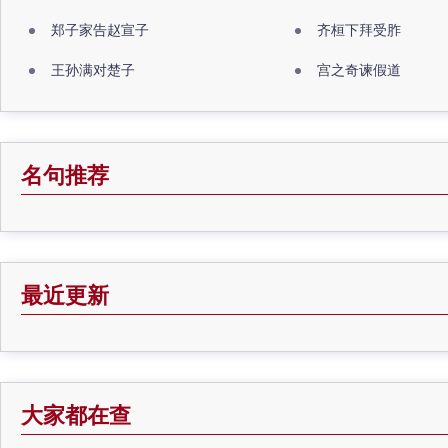
郑子家告赵宣子
齐桓下拜受胙
王孙满对楚子
宫之奇谏假道
名句推荐
最近更新
大家都在查