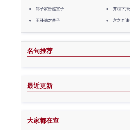
郑子家告赵宣子
齐桓下拜
王孙满对楚子
宫之奇谏
名句推荐
最近更新
大家都在查