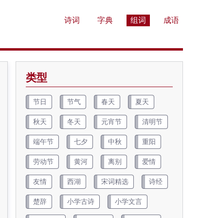
诗词
字典
组词
成语
类型
节日
节气
春天
夏天
秋天
冬天
元宵节
清明节
端午节
七夕
中秋
重阳
劳动节
黄河
离别
爱情
友情
西湖
宋词精选
诗经
楚辞
小学古诗
小学文言