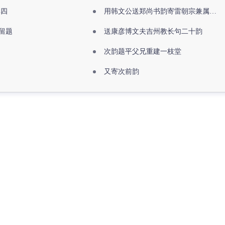
其四
用韩文公送郑尚书韵寄雷朝宗兼属欧阳全真
留题
送康彦博文夫吉州教长句二十韵
次韵题平父兄重建一枝堂
又寄次前韵