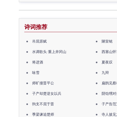
诗词推荐
吊屈原赋
陋室铭
水调歌头·重上井冈山
西塞山怀
将进酒
夏夜叹
咏雪
九辩
师旷撞晋平公
扁鹊见蔡
子产却楚逆女以兵
阴饴甥对
驹支不屈于晋
子产告范
季梁谏追楚师
寺人披见