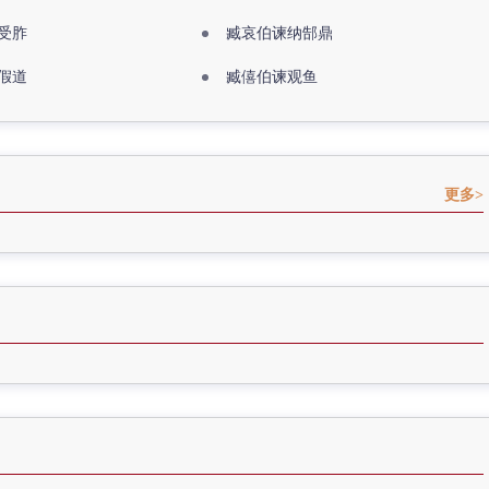
受胙
臧哀伯谏纳郜鼎
假道
臧僖伯谏观鱼
更多>