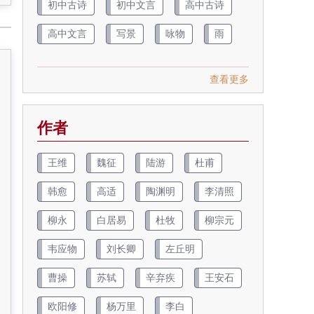
初中古诗
初中文言
高中古诗
高中文言
写景
咏物
雨
查看更多
作者
王维
魏征
陆游
杜甫
韩愈
高适
陶渊明
李清照
柳永
白居易
杜牧
柳宗元
韦应物
刘长卿
左丘明
曹操
苏轼
辛弃疾
王安石
欧阳修
杨万里
李白