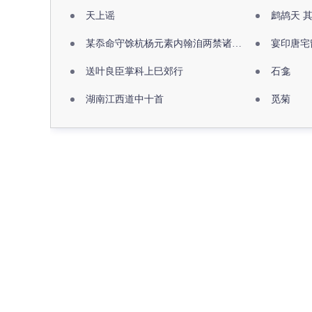
天上谣
鹧鸪天 
某忝命守馀杭杨元素内翰洎两禁诸公出祖佛寺
宴印唐宅
送叶良臣掌科上巳郊行
石龛
湖南江西道中十首
觅菊