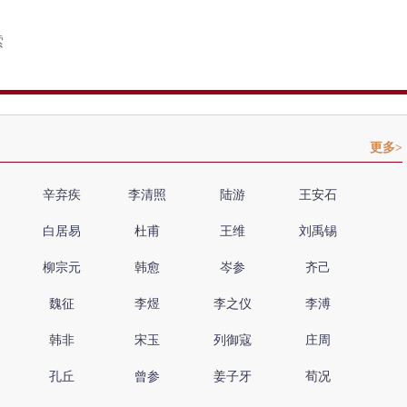
更多>
辛弃疾
李清照
陆游
王安石
白居易
杜甫
王维
刘禹锡
柳宗元
韩愈
岑参
齐己
魏征
李煜
李之仪
李溥
韩非
宋玉
列御寇
庄周
孔丘
曾参
姜子牙
荀况