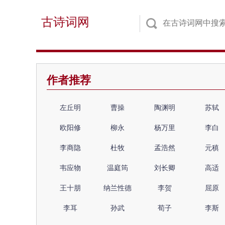
古诗词网
作者推荐
左丘明
曹操
陶渊明
苏轼
欧阳修
柳永
杨万里
李白
李商隐
杜牧
孟浩然
元稹
韦应物
温庭筠
刘长卿
高适
王十朋
纳兰性德
李贺
屈原
李耳
孙武
荀子
李斯