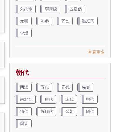
刘禹锡
李商隐
孟浩然
元稹
岑参
齐己
温庭筠
李煜
查看更多
朝代
两汉
五代
元代
先秦
南北朝
唐代
宋代
明代
清代
近现代
金朝
隋代
魏晋