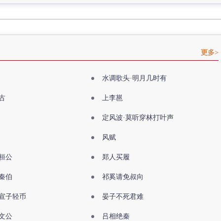
更多>
水调歌头·明月几时有
古
上李邕
定风波·莫听穿林打叶声
风赋
桓公
郑人买履
秦伯
祁奚请免叔向
宣子轻币
晏子不死君难
文公
吕相绝秦