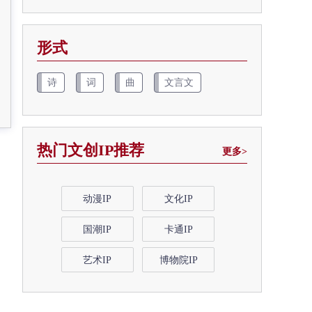
形式
诗
词
曲
文言文
热门文创IP推荐
更多>
动漫IP
文化IP
国潮IP
卡通IP
艺术IP
博物院IP