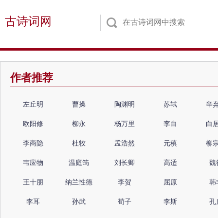
古诗词网
作者推荐
左丘明
曹操
陶渊明
苏轼
辛
欧阳修
柳永
杨万里
李白
白
李商隐
杜牧
孟浩然
元稹
柳
韦应物
温庭筠
刘长卿
高适
魏
王十朋
纳兰性德
李贺
屈原
韩
李耳
孙武
荀子
李斯
孔