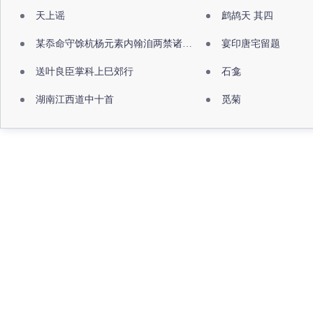
天上谣
鹧鸪天 其四
某忝命守馀杭杨元素内翰洎两禁诸公出祖佛寺
宴印唐宅留题
送叶良臣掌科上巳郊行
石龛
湖南江西道中十首
觅菊