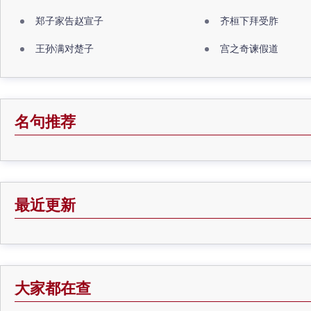
郑子家告赵宣子
齐桓下拜受胙
王孙满对楚子
宫之奇谏假道
名句推荐
最近更新
大家都在查