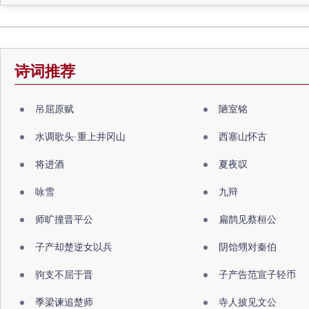
诗词推荐
吊屈原赋
陋室铭
水调歌头·重上井冈山
西塞山怀古
将进酒
夏夜叹
咏雪
九辩
师旷撞晋平公
扁鹊见蔡桓公
子产却楚逆女以兵
阴饴甥对秦伯
驹支不屈于晋
子产告范宣子轻币
季梁谏追楚师
寺人披见文公