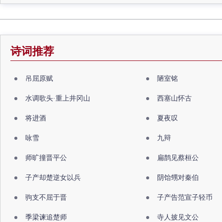
诗词推荐
吊屈原赋
陋室铭
水调歌头·重上井冈山
西塞山怀古
将进酒
夏夜叹
咏雪
九辩
师旷撞晋平公
扁鹊见蔡桓公
子产却楚逆女以兵
阴饴甥对秦伯
驹支不屈于晋
子产告范宣子轻币
季梁谏追楚师
寺人披见文公