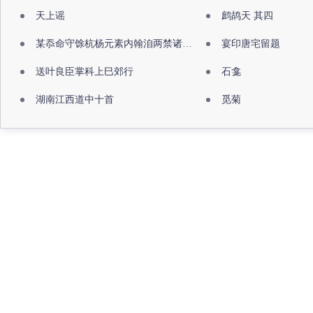
天上谣
鹧鸪天 其四
某忝命守馀杭杨元素内翰洎两禁诸公出祖佛寺
宴印唐宅留题
送叶良臣掌科上巳郊行
石龛
湖南江西道中十首
觅菊