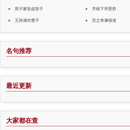
郑子家告赵宣子
齐桓下拜受胙
王孙满对楚子
宫之奇谏假道
名句推荐
最近更新
大家都在查