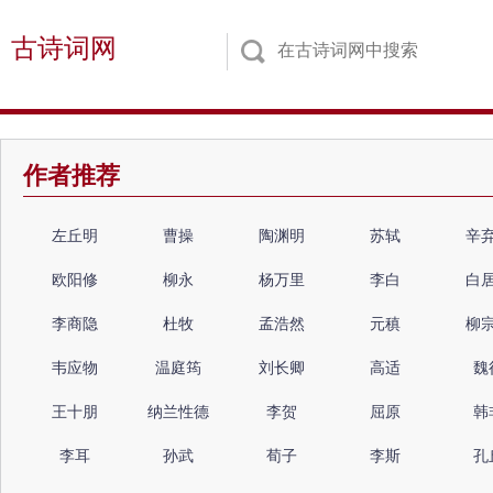
古诗词网
作者推荐
左丘明
曹操
陶渊明
苏轼
辛
欧阳修
柳永
杨万里
李白
白
李商隐
杜牧
孟浩然
元稹
柳
韦应物
温庭筠
刘长卿
高适
魏
王十朋
纳兰性德
李贺
屈原
韩
李耳
孙武
荀子
李斯
孔