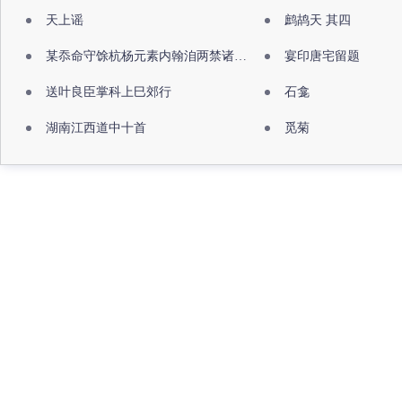
天上谣
鹧鸪天 其四
某忝命守馀杭杨元素内翰洎两禁诸公出祖佛寺
宴印唐宅留题
送叶良臣掌科上巳郊行
石龛
湖南江西道中十首
觅菊