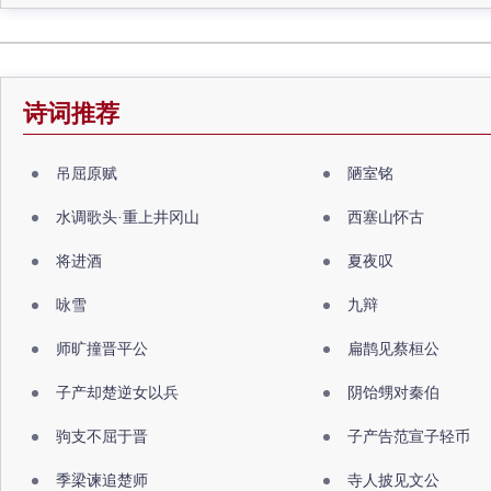
诗词推荐
吊屈原赋
陋室铭
水调歌头·重上井冈山
西塞山怀古
将进酒
夏夜叹
咏雪
九辩
师旷撞晋平公
扁鹊见蔡桓公
子产却楚逆女以兵
阴饴甥对秦伯
驹支不屈于晋
子产告范宣子轻币
季梁谏追楚师
寺人披见文公