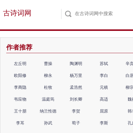
古诗词网
作者推荐
左丘明
曹操
陶渊明
苏轼
辛
欧阳修
柳永
杨万里
李白
白
李商隐
杜牧
孟浩然
元稹
柳
韦应物
温庭筠
刘长卿
高适
魏
王十朋
纳兰性德
李贺
屈原
韩
李耳
孙武
荀子
李斯
孔