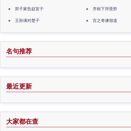
郑子家告赵宣子
齐桓下拜受胙
王孙满对楚子
宫之奇谏假道
名句推荐
最近更新
大家都在查