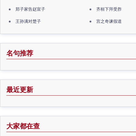
郑子家告赵宣子
齐桓下拜受胙
王孙满对楚子
宫之奇谏假道
名句推荐
最近更新
大家都在查