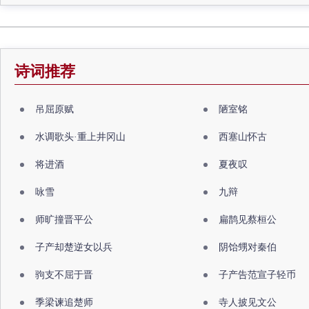
诗词推荐
吊屈原赋
陋室铭
水调歌头·重上井冈山
西塞山怀古
将进酒
夏夜叹
咏雪
九辩
师旷撞晋平公
扁鹊见蔡桓公
子产却楚逆女以兵
阴饴甥对秦伯
驹支不屈于晋
子产告范宣子轻币
季梁谏追楚师
寺人披见文公