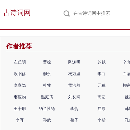
古诗词网
作者推荐
左丘明
曹操
陶渊明
苏轼
辛
欧阳修
柳永
杨万里
李白
白
李商隐
杜牧
孟浩然
元稹
柳
韦应物
温庭筠
刘长卿
高适
魏
王十朋
纳兰性德
李贺
屈原
韩
李耳
孙武
荀子
李斯
孔