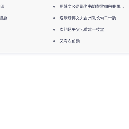
其四
用韩文公送郑尚书韵寄雷朝宗兼属欧阳全真
留题
送康彦博文夫吉州教长句二十韵
次韵题平父兄重建一枝堂
又寄次前韵