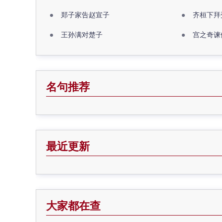
郑子家告赵宣子
齐桓下拜
王孙满对楚子
宫之奇谏
名句推荐
最近更新
大家都在查