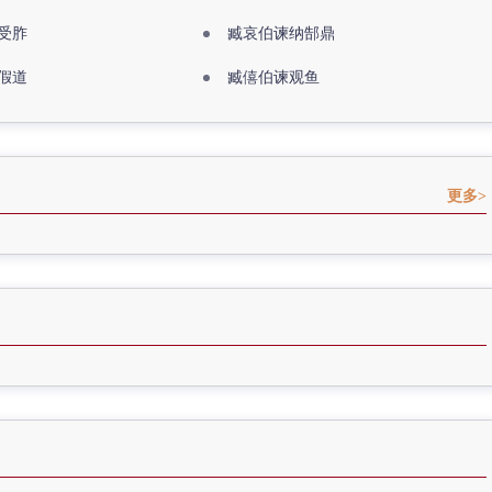
受胙
臧哀伯谏纳郜鼎
假道
臧僖伯谏观鱼
更多>