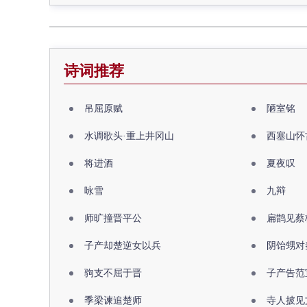
诗词推荐
吊屈原赋
陋室铭
水调歌头·重上井冈山
西塞山怀
将进酒
夏夜叹
咏雪
九辩
师旷撞晋平公
扁鹊见蔡
子产却楚逆女以兵
阴饴甥对
驹支不屈于晋
子产告范
季梁谏追楚师
寺人披见