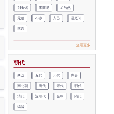
刘禹锡
李商隐
孟浩然
元稹
岑参
齐己
温庭筠
李煜
查看更多
朝代
两汉
五代
元代
先秦
南北朝
唐代
宋代
明代
清代
近现代
金朝
隋代
魏晋