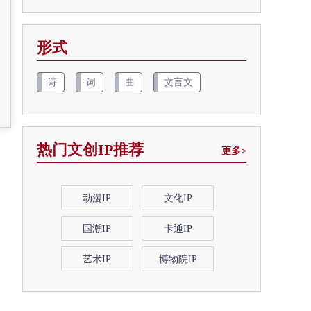
形式
诗
词
曲
文言文
热门文创IP推荐
更多>
动漫IP
文化IP
国潮IP
卡通IP
艺术IP
博物院IP