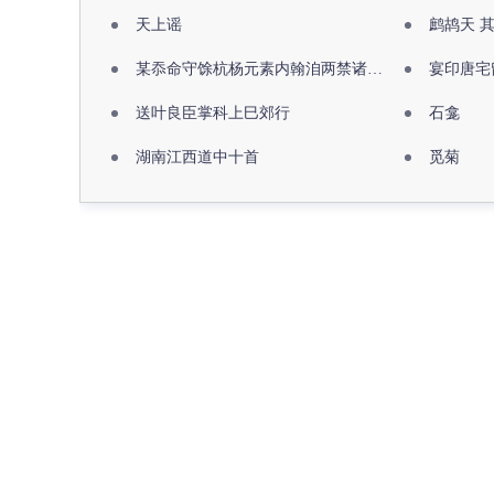
天上谣
鹧鸪天 
某忝命守馀杭杨元素内翰洎两禁诸公出祖佛寺
宴印唐宅
送叶良臣掌科上巳郊行
石龛
湖南江西道中十首
觅菊