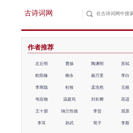
古诗词网
作者推荐
左丘明
曹操
陶渊明
苏轼
欧阳修
柳永
杨万里
李白
李商隐
杜牧
孟浩然
元稹
韦应物
温庭筠
刘长卿
高适
王十朋
纳兰性德
李贺
屈原
李耳
孙武
荀子
李斯