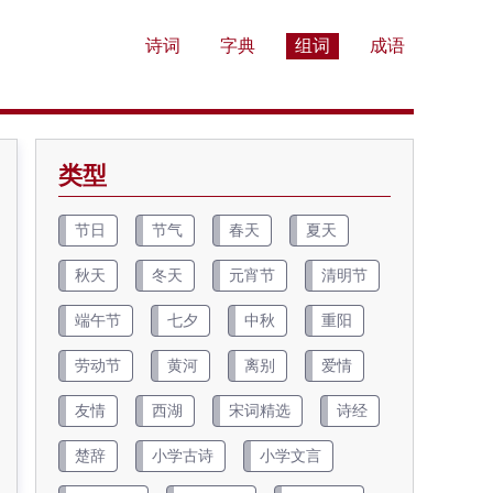
诗词
字典
组词
成语
类型
节日
节气
春天
夏天
秋天
冬天
元宵节
清明节
端午节
七夕
中秋
重阳
劳动节
黄河
离别
爱情
友情
西湖
宋词精选
诗经
楚辞
小学古诗
小学文言