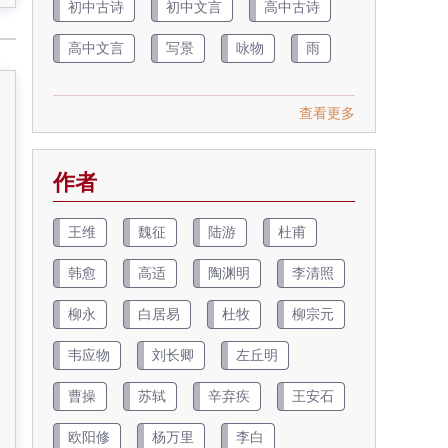
初中古诗
初中文言
高中古诗
高中文言
写景
咏物
雨
查看更多
作者
王维
魏征
陆游
杜甫
韩愈
高适
陶渊明
李清照
柳永
白居易
杜牧
柳宗元
韦应物
刘长卿
左丘明
曹操
苏轼
辛弃疾
王安石
欧阳修
杨万里
李白