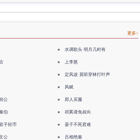
更多>
水调歌头·明月几时有
古
上李邕
定风波·莫听穿林打叶声
风赋
桓公
郑人买履
秦伯
祁奚请免叔向
宣子轻币
晏子不死君难
文公
吕相绝秦