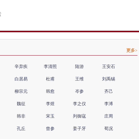
更多>
辛弃疾
李清照
陆游
王安石
白居易
杜甫
王维
刘禹锡
柳宗元
韩愈
岑参
齐己
魏征
李煜
李之仪
李溥
韩非
宋玉
列御寇
庄周
孔丘
曾参
姜子牙
荀况