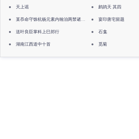
天上谣
鹧鸪天 其四
某忝命守馀杭杨元素内翰洎两禁诸公出祖佛寺
宴印唐宅留题
送叶良臣掌科上巳郊行
石龛
湖南江西道中十首
觅菊