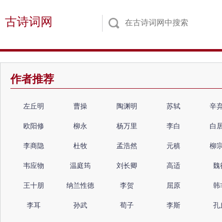
古诗词网
作者推荐
左丘明
曹操
陶渊明
苏轼
辛
欧阳修
柳永
杨万里
李白
白
李商隐
杜牧
孟浩然
元稹
柳
韦应物
温庭筠
刘长卿
高适
魏
王十朋
纳兰性德
李贺
屈原
韩
李耳
孙武
荀子
李斯
孔