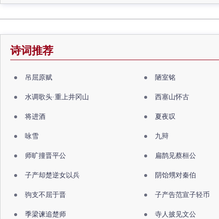
诗词推荐
吊屈原赋
陋室铭
水调歌头·重上井冈山
西塞山怀古
将进酒
夏夜叹
咏雪
九辩
师旷撞晋平公
扁鹊见蔡桓公
子产却楚逆女以兵
阴饴甥对秦伯
驹支不屈于晋
子产告范宣子轻币
季梁谏追楚师
寺人披见文公