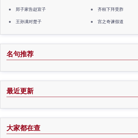
郑子家告赵宣子
齐桓下拜受胙
王孙满对楚子
宫之奇谏假道
名句推荐
最近更新
大家都在查