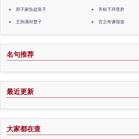
郑子家告赵宣子
齐桓下拜受胙
王孙满对楚子
宫之奇谏假道
名句推荐
最近更新
大家都在查