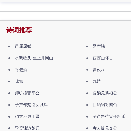
诗词推荐
吊屈原赋
陋室铭
水调歌头·重上井冈山
西塞山怀古
将进酒
夏夜叹
咏雪
九辩
师旷撞晋平公
扁鹊见蔡桓公
子产却楚逆女以兵
阴饴甥对秦伯
驹支不屈于晋
子产告范宣子轻币
季梁谏追楚师
寺人披见文公