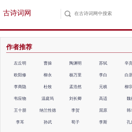
古诗词网
作者推荐
左丘明
曹操
陶渊明
苏轼
辛
欧阳修
柳永
杨万里
李白
白
李商隐
杜牧
孟浩然
元稹
柳
韦应物
温庭筠
刘长卿
高适
魏
王十朋
纳兰性德
李贺
屈原
韩
李耳
孙武
荀子
李斯
孔