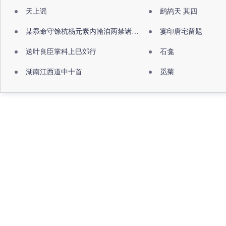
天上谣
鹧鸪天 其四
某忝命守馀杭杨元素内翰洎两禁诸公出祖佛寺
宴印唐宅留题
送叶良臣掌科上巳郊行
石龛
湖南江西道中十首
觅菊