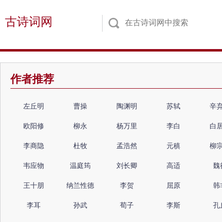
古诗词网
作者推荐
左丘明
曹操
陶渊明
苏轼
辛
欧阳修
柳永
杨万里
李白
白
李商隐
杜牧
孟浩然
元稹
柳
韦应物
温庭筠
刘长卿
高适
魏
王十朋
纳兰性德
李贺
屈原
韩
李耳
孙武
荀子
李斯
孔