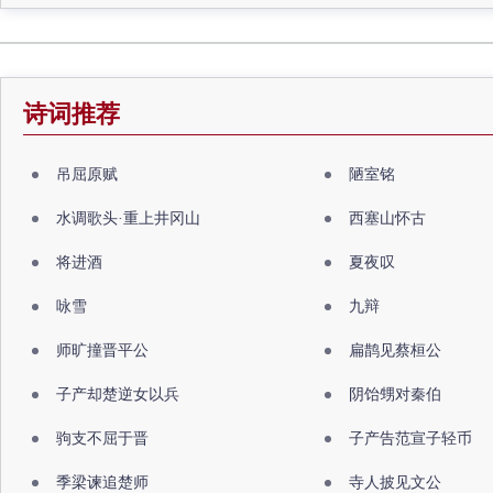
诗词推荐
吊屈原赋
陋室铭
水调歌头·重上井冈山
西塞山怀古
将进酒
夏夜叹
咏雪
九辩
师旷撞晋平公
扁鹊见蔡桓公
子产却楚逆女以兵
阴饴甥对秦伯
驹支不屈于晋
子产告范宣子轻币
季梁谏追楚师
寺人披见文公