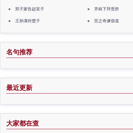
郑子家告赵宣子
齐桓下拜受胙
王孙满对楚子
宫之奇谏假道
名句推荐
最近更新
大家都在查