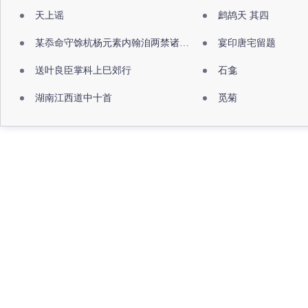
天上谣
鹧鸪天 其四
某忝命守馀杭杨元素内翰洎两禁诸公出祖佛寺
宴印唐宅留题
送叶良臣掌科上巳郊行
石龛
湖南江西道中十首
觅菊