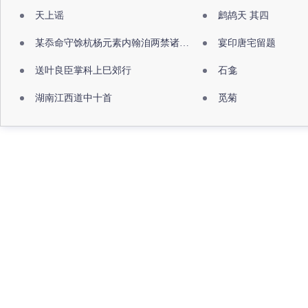
天上谣
鹧鸪天 其四
某忝命守馀杭杨元素内翰洎两禁诸公出祖佛寺
宴印唐宅留题
送叶良臣掌科上巳郊行
石龛
湖南江西道中十首
觅菊