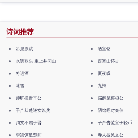
诗词推荐
吊屈原赋
陋室铭
水调歌头·重上井冈山
西塞山怀古
将进酒
夏夜叹
咏雪
九辩
师旷撞晋平公
扁鹊见蔡桓公
子产却楚逆女以兵
阴饴甥对秦伯
驹支不屈于晋
子产告范宣子轻币
季梁谏追楚师
寺人披见文公