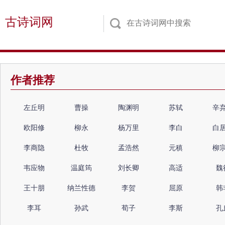
古诗词网
作者推荐
左丘明
曹操
陶渊明
苏轼
辛
欧阳修
柳永
杨万里
李白
白
李商隐
杜牧
孟浩然
元稹
柳
韦应物
温庭筠
刘长卿
高适
魏
王十朋
纳兰性德
李贺
屈原
韩
李耳
孙武
荀子
李斯
孔