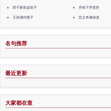
郑子家告赵宣子
齐桓下拜受胙
王孙满对楚子
宫之奇谏假道
名句推荐
最近更新
大家都在查