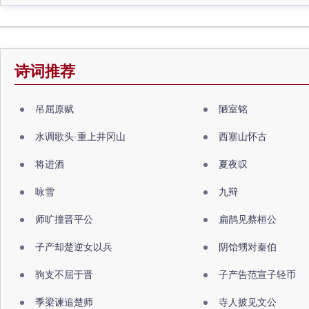
诗词推荐
吊屈原赋
陋室铭
水调歌头·重上井冈山
西塞山怀古
将进酒
夏夜叹
咏雪
九辩
师旷撞晋平公
扁鹊见蔡桓公
子产却楚逆女以兵
阴饴甥对秦伯
驹支不屈于晋
子产告范宣子轻币
季梁谏追楚师
寺人披见文公