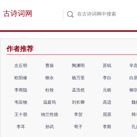
古诗词网
作者推荐
左丘明
曹操
陶渊明
苏轼
辛
欧阳修
柳永
杨万里
李白
白
李商隐
杜牧
孟浩然
元稹
柳
韦应物
温庭筠
刘长卿
高适
魏
王十朋
纳兰性德
李贺
屈原
韩
李耳
孙武
荀子
李斯
孔