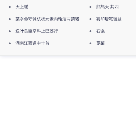
天上谣
鹧鸪天 其四
某忝命守馀杭杨元素内翰洎两禁诸公出祖佛寺
宴印唐宅留题
送叶良臣掌科上巳郊行
石龛
湖南江西道中十首
觅菊