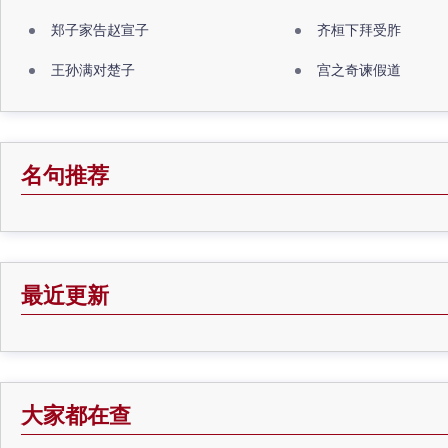
郑子家告赵宣子
齐桓下拜受胙
王孙满对楚子
宫之奇谏假道
名句推荐
最近更新
大家都在查