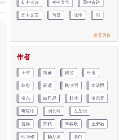
初中古诗
初中文言
高中古诗
高中文言
写景
咏物
雨
查看更多
作者
王维
魏征
陆游
杜甫
韩愈
高适
陶渊明
李清照
柳永
白居易
杜牧
柳宗元
韦应物
刘长卿
左丘明
曹操
苏轼
辛弃疾
王安石
欧阳修
杨万里
李白