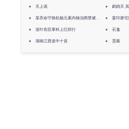
天上谣
鹧鸪天 
某忝命守馀杭杨元素内翰洎两禁诸公出祖佛寺
宴印唐宅
送叶良臣掌科上巳郊行
石龛
湖南江西道中十首
觅菊