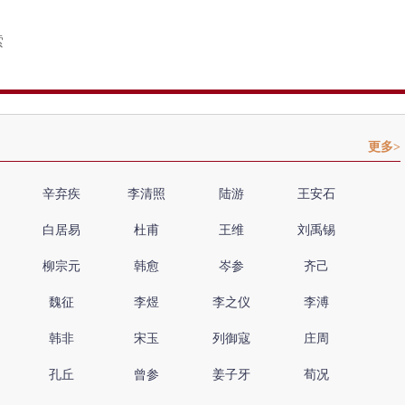
更多>
辛弃疾
李清照
陆游
王安石
白居易
杜甫
王维
刘禹锡
柳宗元
韩愈
岑参
齐己
魏征
李煜
李之仪
李溥
韩非
宋玉
列御寇
庄周
孔丘
曾参
姜子牙
荀况