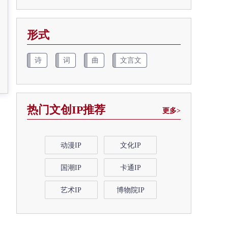
形式
诗
词
曲
文言文
热门文创IP推荐
更多>
动漫IP
文化IP
国潮IP
卡通IP
艺术IP
博物院IP