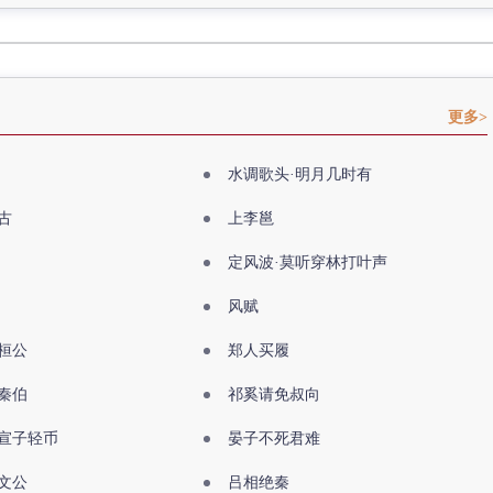
更多>
水调歌头·明月几时有
古
上李邕
定风波·莫听穿林打叶声
风赋
桓公
郑人买履
秦伯
祁奚请免叔向
宣子轻币
晏子不死君难
文公
吕相绝秦