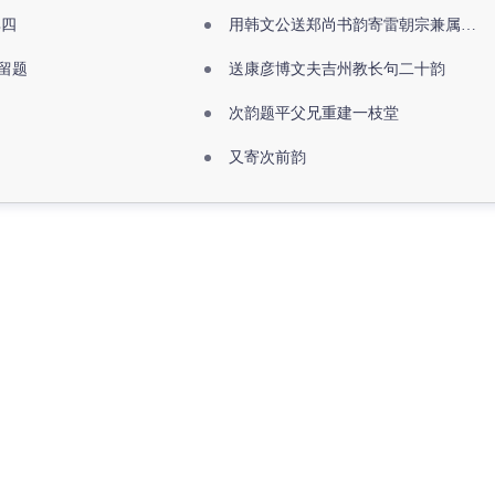
其四
用韩文公送郑尚书韵寄雷朝宗兼属欧阳全真
留题
送康彦博文夫吉州教长句二十韵
次韵题平父兄重建一枝堂
又寄次前韵