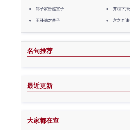
郑子家告赵宣子
齐桓下拜
王孙满对楚子
宫之奇谏
名句推荐
最近更新
大家都在查