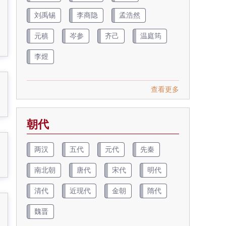
刘禹锡
李商隐
孟浩然
元稹
岑参
齐己
温庭筠
李煜
查看更多
朝代
两汉
五代
元代
先秦
南北朝
唐代
宋代
明代
清代
近现代
金朝
隋代
魏晋