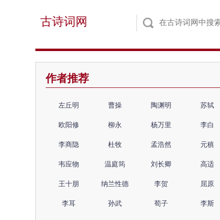
古诗词网
作者推荐
左丘明
曹操
陶渊明
苏轼
欧阳修
柳永
杨万里
李白
李商隐
杜牧
孟浩然
元稹
韦应物
温庭筠
刘长卿
高适
王十朋
纳兰性德
李贺
屈原
李耳
孙武
荀子
李斯