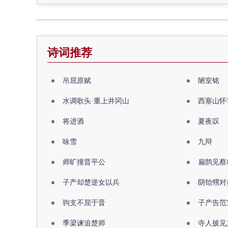
诗词推荐
吊屈原赋
陋室铭
水调歌头·重上井冈山
西塞山怀
将进酒
夏夜叹
咏雪
九辩
师旷撞晋平公
扁鹊见蔡
子产却楚逆女以兵
阴饴甥对
驹支不屈于晋
子产告范
季梁谏追楚师
寺人披见