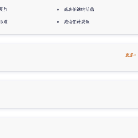
受胙
臧哀伯谏纳郜鼎
假道
臧僖伯谏观鱼
更多>