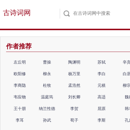
古诗词网
作者推荐
左丘明
曹操
陶渊明
苏轼
辛
欧阳修
柳永
杨万里
李白
白
李商隐
杜牧
孟浩然
元稹
柳
韦应物
温庭筠
刘长卿
高适
魏
王十朋
纳兰性德
李贺
屈原
韩
李耳
孙武
荀子
李斯
孔