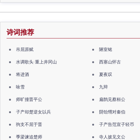
诗词推荐
吊屈原赋
陋室铭
水调歌头·重上井冈山
西塞山怀古
将进酒
夏夜叹
咏雪
九辩
师旷撞晋平公
扁鹊见蔡桓公
子产却楚逆女以兵
阴饴甥对秦伯
驹支不屈于晋
子产告范宣子轻币
季梁谏追楚师
寺人披见文公