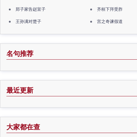
郑子家告赵宣子
齐桓下拜受胙
王孙满对楚子
宫之奇谏假道
名句推荐
最近更新
大家都在查