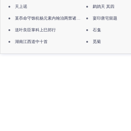
天上谣
鹧鸪天 其四
某忝命守馀杭杨元素内翰洎两禁诸公出祖佛寺
宴印唐宅留题
送叶良臣掌科上巳郊行
石龛
湖南江西道中十首
觅菊