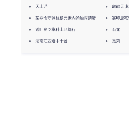
天上谣
鹧鸪天 
某忝命守馀杭杨元素内翰洎两禁诸公出祖佛寺
宴印唐宅
送叶良臣掌科上巳郊行
石龛
湖南江西道中十首
觅菊