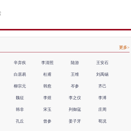
更多>
辛弃疾
李清照
陆游
王安石
白居易
杜甫
王维
刘禹锡
柳宗元
韩愈
岑参
齐己
魏征
李煜
李之仪
李溥
韩非
宋玉
列御寇
庄周
孔丘
曾参
姜子牙
荀况