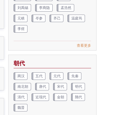
刘禹锡
李商隐
孟浩然
元稹
岑参
齐己
温庭筠
李煜
查看更多
朝代
两汉
五代
元代
先秦
南北朝
唐代
宋代
明代
清代
近现代
金朝
隋代
魏晋