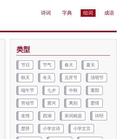
诗词
字典
组词
成语
类型
节日
节气
春天
夏天
秋天
冬天
元宵节
清明节
端午节
七夕
中秋
重阳
劳动节
黄河
离别
爱情
友情
西湖
宋词精选
诗经
楚辞
小学古诗
小学文言