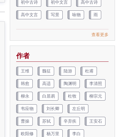
初中古诗
初中文言
高中古诗
高中文言
写景
咏物
雨
查看更多
作者
王维
魏征
陆游
杜甫
韩愈
高适
陶渊明
李清照
柳永
白居易
杜牧
柳宗元
韦应物
刘长卿
左丘明
曹操
苏轼
辛弃疾
王安石
欧阳修
杨万里
李白