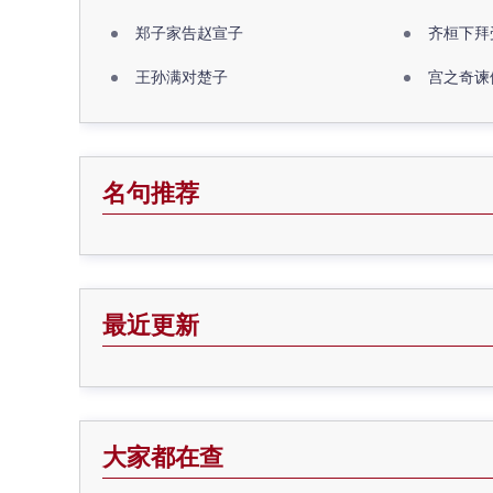
郑子家告赵宣子
齐桓下拜
王孙满对楚子
宫之奇谏
名句推荐
最近更新
大家都在查