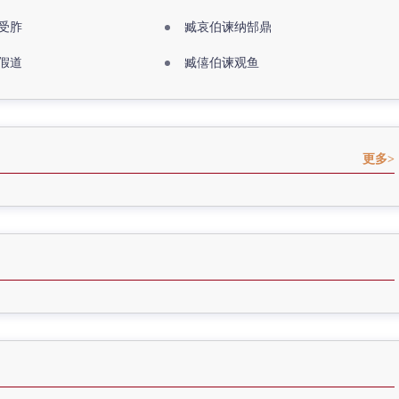
受胙
臧哀伯谏纳郜鼎
假道
臧僖伯谏观鱼
更多>