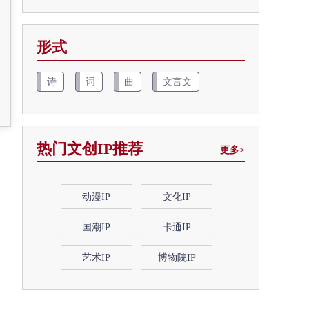
形式
诗
词
曲
文言文
热门文创IP推荐
更多>
动漫IP
文化IP
国潮IP
卡通IP
艺术IP
博物院IP