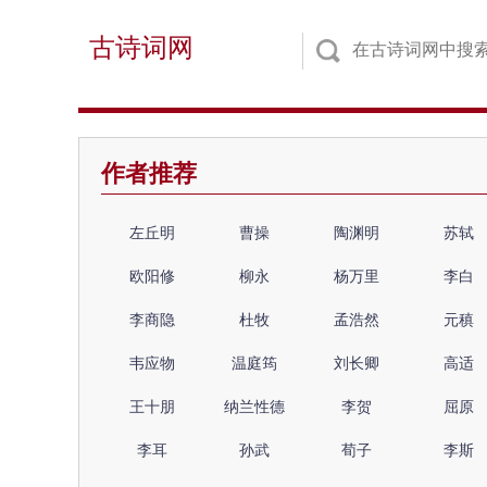
古诗词网
作者推荐
左丘明
曹操
陶渊明
苏轼
欧阳修
柳永
杨万里
李白
李商隐
杜牧
孟浩然
元稹
韦应物
温庭筠
刘长卿
高适
王十朋
纳兰性德
李贺
屈原
李耳
孙武
荀子
李斯