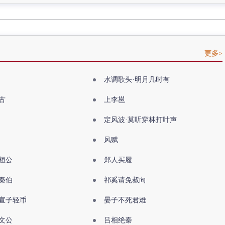
更多>
水调歌头·明月几时有
古
上李邕
定风波·莫听穿林打叶声
风赋
桓公
郑人买履
秦伯
祁奚请免叔向
宣子轻币
晏子不死君难
文公
吕相绝秦