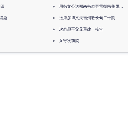
其四
用韩文公送郑尚书韵寄雷朝宗兼属欧阳全真
留题
送康彦博文夫吉州教长句二十韵
次韵题平父兄重建一枝堂
又寄次前韵