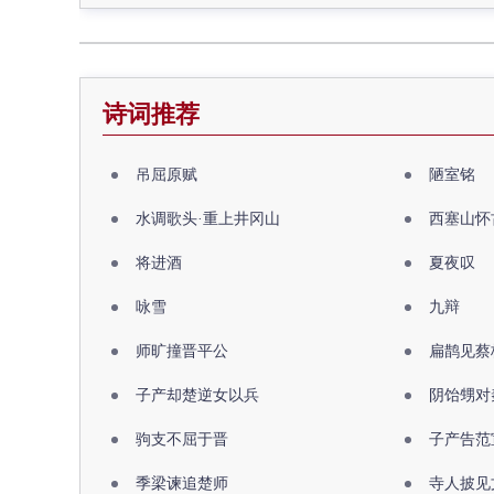
诗词推荐
吊屈原赋
陋室铭
水调歌头·重上井冈山
西塞山怀
将进酒
夏夜叹
咏雪
九辩
师旷撞晋平公
扁鹊见蔡
子产却楚逆女以兵
阴饴甥对
驹支不屈于晋
子产告范
季梁谏追楚师
寺人披见