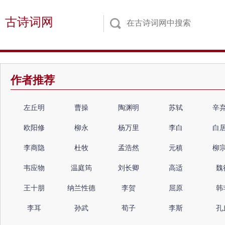
古诗词网
作者推荐
左丘明
曹操
陶渊明
苏轼
辛
欧阳修
柳永
杨万里
李白
白
李商隐
杜牧
孟浩然
元稹
柳
韦应物
温庭筠
刘长卿
高适
魏
王十朋
纳兰性德
李贺
屈原
韩
李耳
孙武
荀子
李斯
孔