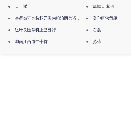
天上谣
鹧鸪天 其四
某忝命守馀杭杨元素内翰洎两禁诸公出祖佛寺
宴印唐宅留题
送叶良臣掌科上巳郊行
石龛
湖南江西道中十首
觅菊