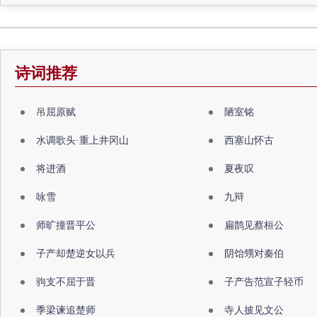
诗词推荐
吊屈原赋
陋室铭
水调歌头·重上井冈山
西塞山怀古
将进酒
夏夜叹
咏雪
九辩
师旷撞晋平公
扁鹊见蔡桓公
子产却楚逆女以兵
阴饴甥对秦伯
驹支不屈于晋
子产告范宣子轻币
季梁谏追楚师
寺人披见文公