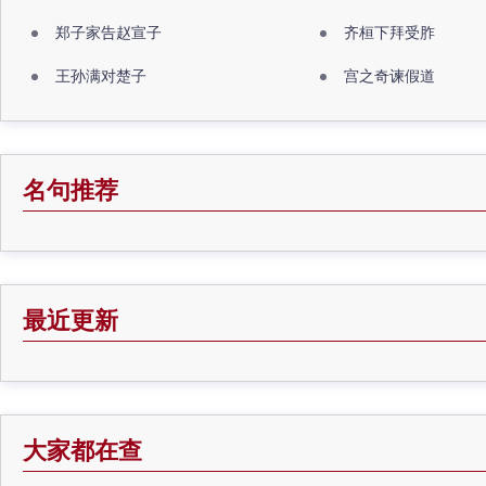
郑子家告赵宣子
齐桓下拜受胙
王孙满对楚子
宫之奇谏假道
名句推荐
最近更新
大家都在查