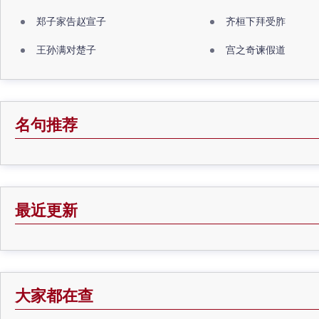
郑子家告赵宣子
齐桓下拜受胙
王孙满对楚子
宫之奇谏假道
名句推荐
最近更新
大家都在查