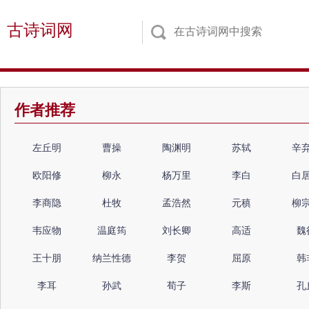
古诗词网
作者推荐
左丘明
曹操
陶渊明
苏轼
辛
欧阳修
柳永
杨万里
李白
白
李商隐
杜牧
孟浩然
元稹
柳
韦应物
温庭筠
刘长卿
高适
魏
王十朋
纳兰性德
李贺
屈原
韩
李耳
孙武
荀子
李斯
孔