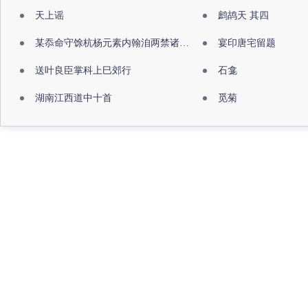
天上谣
鹧鸪天 其四
某忝命守馀杭杨元素内翰洎两禁诸公出祖佛寺
宴印唐宅留题
送叶良臣掌科上巳郊行
石龛
湖南江西道中十首
觅菊