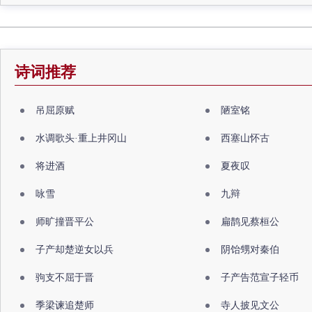
诗词推荐
吊屈原赋
陋室铭
水调歌头·重上井冈山
西塞山怀古
将进酒
夏夜叹
咏雪
九辩
师旷撞晋平公
扁鹊见蔡桓公
子产却楚逆女以兵
阴饴甥对秦伯
驹支不屈于晋
子产告范宣子轻币
季梁谏追楚师
寺人披见文公