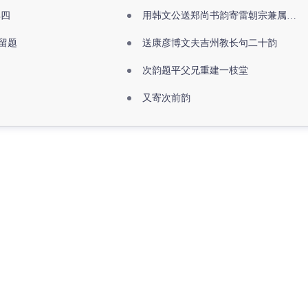
其四
用韩文公送郑尚书韵寄雷朝宗兼属欧阳全真
留题
送康彦博文夫吉州教长句二十韵
次韵题平父兄重建一枝堂
又寄次前韵