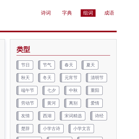
诗词
字典
组词
成语
类型
节日
节气
春天
夏天
秋天
冬天
元宵节
清明节
端午节
七夕
中秋
重阳
劳动节
黄河
离别
爱情
友情
西湖
宋词精选
诗经
楚辞
小学古诗
小学文言