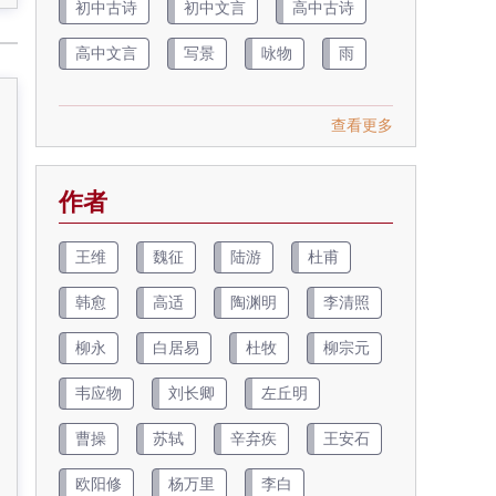
初中古诗
初中文言
高中古诗
高中文言
写景
咏物
雨
查看更多
作者
王维
魏征
陆游
杜甫
韩愈
高适
陶渊明
李清照
柳永
白居易
杜牧
柳宗元
韦应物
刘长卿
左丘明
曹操
苏轼
辛弃疾
王安石
欧阳修
杨万里
李白