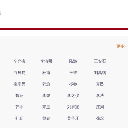
更多>
辛弃疾
李清照
陆游
王安石
白居易
杜甫
王维
刘禹锡
柳宗元
韩愈
岑参
齐己
魏征
李煜
李之仪
李溥
韩非
宋玉
列御寇
庄周
孔丘
曾参
姜子牙
荀况