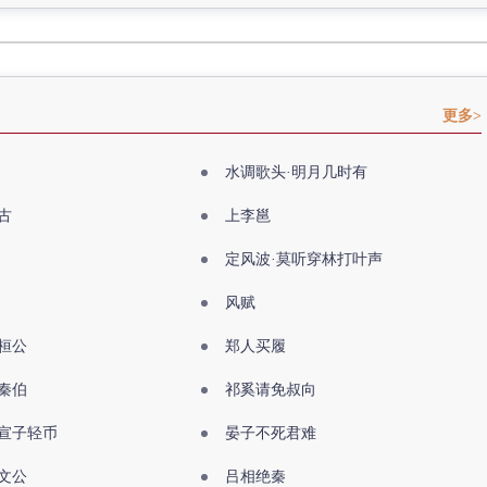
更多>
水调歌头·明月几时有
古
上李邕
定风波·莫听穿林打叶声
风赋
桓公
郑人买履
秦伯
祁奚请免叔向
宣子轻币
晏子不死君难
文公
吕相绝秦