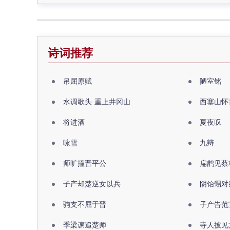
诗词推荐
吊屈原赋
陋室铭
水调歌头·重上井冈山
西塞山怀
将进酒
夏夜叹
咏雪
九辩
师旷撞晋平公
扁鹊见蔡
子产却楚逆女以兵
阴饴甥对
驹支不屈于晋
子产告范
季梁谏追楚师
寺人披见