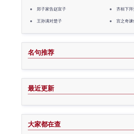
郑子家告赵宣子
齐桓下拜
王孙满对楚子
宫之奇谏
名句推荐
最近更新
大家都在查