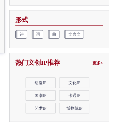
形式
诗
词
曲
文言文
热门文创IP推荐
更多>
动漫IP
文化IP
国潮IP
卡通IP
艺术IP
博物院IP