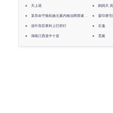
天上谣
鹧鸪天 
某忝命守馀杭杨元素内翰洎两禁诸公出祖佛寺
宴印唐宅
送叶良臣掌科上巳郊行
石龛
湖南江西道中十首
觅菊