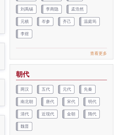
刘禹锡
李商隐
孟浩然
元稹
岑参
齐己
温庭筠
李煜
查看更多
朝代
两汉
五代
元代
先秦
南北朝
唐代
宋代
明代
清代
近现代
金朝
隋代
魏晋