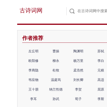
古诗词网
作者推荐
左丘明
曹操
陶渊明
苏轼
欧阳修
柳永
杨万里
李白
李商隐
杜牧
孟浩然
元稹
韦应物
温庭筠
刘长卿
高适
王十朋
纳兰性德
李贺
屈原
李耳
孙武
荀子
李斯