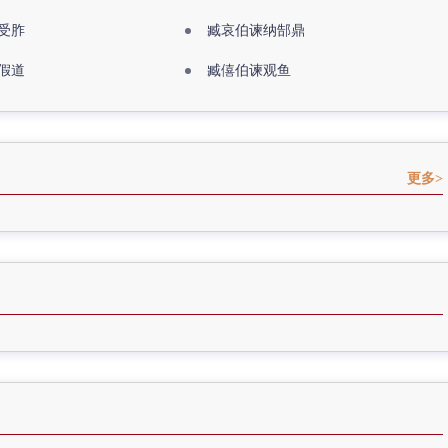
受胙
臧哀伯谏纳郜鼎
假道
臧僖伯谏观鱼
更多>