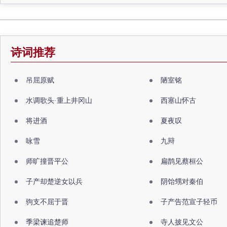
诗词推荐
吊屈原赋
陋室铭
水调歌头·重上井冈山
西塞山怀古
将进酒
夏夜叹
咏雪
九辩
师旷撞晋平公
扁鹊见蔡桓公
子产却楚逆女以兵
阴饴甥对秦伯
驹支不屈于晋
子产告范宣子轻币
季梁谏追楚师
寺人披见文公