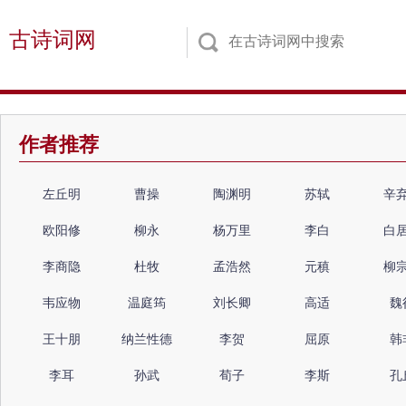
古诗词网
作者推荐
左丘明
曹操
陶渊明
苏轼
辛
欧阳修
柳永
杨万里
李白
白
李商隐
杜牧
孟浩然
元稹
柳
韦应物
温庭筠
刘长卿
高适
魏
王十朋
纳兰性德
李贺
屈原
韩
李耳
孙武
荀子
李斯
孔