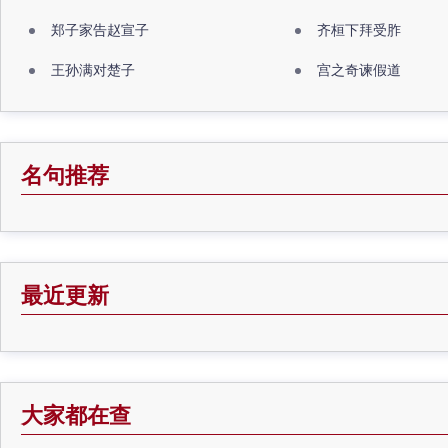
郑子家告赵宣子
齐桓下拜受胙
王孙满对楚子
宫之奇谏假道
名句推荐
最近更新
大家都在查