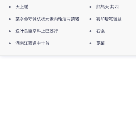
天上谣
鹧鸪天 其四
某忝命守馀杭杨元素内翰洎两禁诸公出祖佛寺
宴印唐宅留题
送叶良臣掌科上巳郊行
石龛
湖南江西道中十首
觅菊