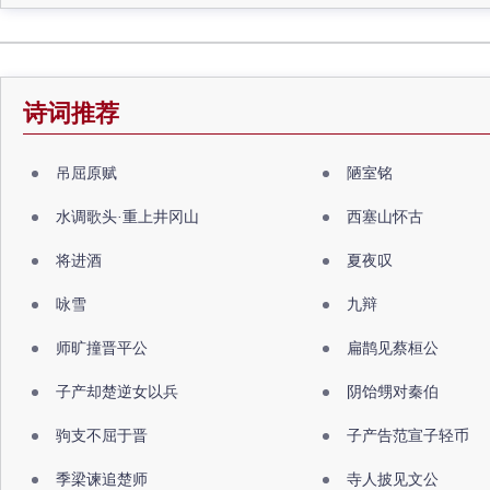
诗词推荐
吊屈原赋
陋室铭
水调歌头·重上井冈山
西塞山怀古
将进酒
夏夜叹
咏雪
九辩
师旷撞晋平公
扁鹊见蔡桓公
子产却楚逆女以兵
阴饴甥对秦伯
驹支不屈于晋
子产告范宣子轻币
季梁谏追楚师
寺人披见文公