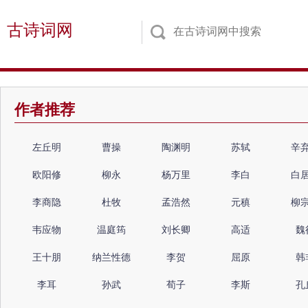
古诗词网
作者推荐
左丘明
曹操
陶渊明
苏轼
辛
欧阳修
柳永
杨万里
李白
白
李商隐
杜牧
孟浩然
元稹
柳
韦应物
温庭筠
刘长卿
高适
魏
王十朋
纳兰性德
李贺
屈原
韩
李耳
孙武
荀子
李斯
孔