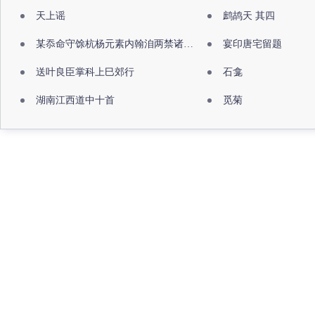
天上谣
鹧鸪天 其四
某忝命守馀杭杨元素内翰洎两禁诸公出祖佛寺
宴印唐宅留题
送叶良臣掌科上巳郊行
石龛
湖南江西道中十首
觅菊