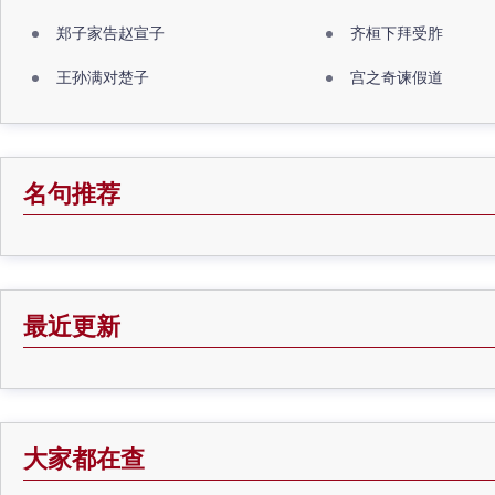
郑子家告赵宣子
齐桓下拜受胙
王孙满对楚子
宫之奇谏假道
名句推荐
最近更新
大家都在查