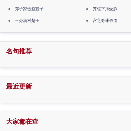
郑子家告赵宣子
齐桓下拜受胙
王孙满对楚子
宫之奇谏假道
名句推荐
最近更新
大家都在查