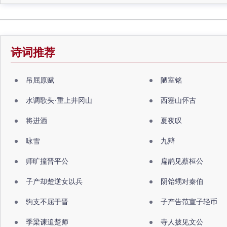
诗词推荐
吊屈原赋
陋室铭
水调歌头·重上井冈山
西塞山怀古
将进酒
夏夜叹
咏雪
九辩
师旷撞晋平公
扁鹊见蔡桓公
子产却楚逆女以兵
阴饴甥对秦伯
驹支不屈于晋
子产告范宣子轻币
季梁谏追楚师
寺人披见文公