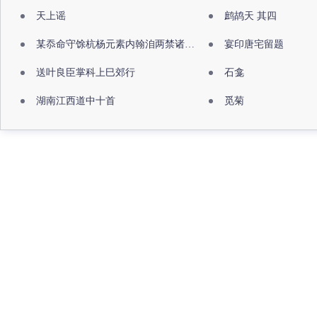
天上谣
鹧鸪天 其四
某忝命守馀杭杨元素内翰洎两禁诸公出祖佛寺
宴印唐宅留题
送叶良臣掌科上巳郊行
石龛
湖南江西道中十首
觅菊