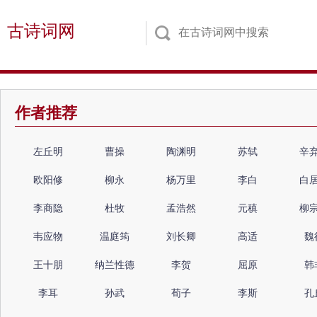
古诗词网
作者推荐
左丘明
曹操
陶渊明
苏轼
辛
欧阳修
柳永
杨万里
李白
白
李商隐
杜牧
孟浩然
元稹
柳
韦应物
温庭筠
刘长卿
高适
魏
王十朋
纳兰性德
李贺
屈原
韩
李耳
孙武
荀子
李斯
孔