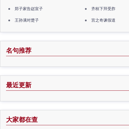
郑子家告赵宣子
齐桓下拜受胙
王孙满对楚子
宫之奇谏假道
名句推荐
最近更新
大家都在查