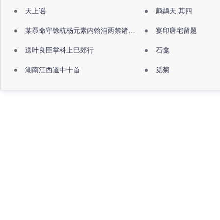
天上谣
鹧鸪天 其四
某忝命守馀杭杨元素内翰洎两禁诸公出祖佛寺
宴印唐宅留题
送叶良臣掌科上巳郊行
石龛
湖南江西道中十首
觅菊