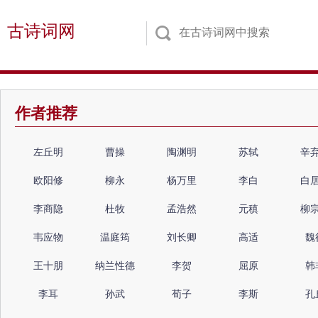
古诗词网
作者推荐
左丘明
曹操
陶渊明
苏轼
辛
欧阳修
柳永
杨万里
李白
白
李商隐
杜牧
孟浩然
元稹
柳
韦应物
温庭筠
刘长卿
高适
魏
王十朋
纳兰性德
李贺
屈原
韩
李耳
孙武
荀子
李斯
孔