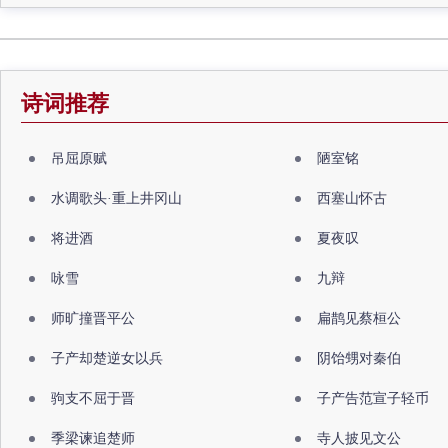
诗词推荐
吊屈原赋
陋室铭
水调歌头·重上井冈山
西塞山怀古
将进酒
夏夜叹
咏雪
九辩
师旷撞晋平公
扁鹊见蔡桓公
子产却楚逆女以兵
阴饴甥对秦伯
驹支不屈于晋
子产告范宣子轻币
季梁谏追楚师
寺人披见文公