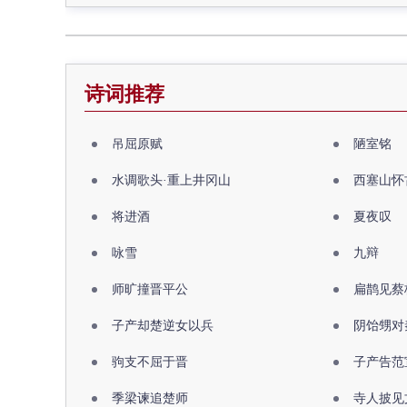
诗词推荐
吊屈原赋
陋室铭
水调歌头·重上井冈山
西塞山怀
将进酒
夏夜叹
咏雪
九辩
师旷撞晋平公
扁鹊见蔡
子产却楚逆女以兵
阴饴甥对
驹支不屈于晋
子产告范
季梁谏追楚师
寺人披见