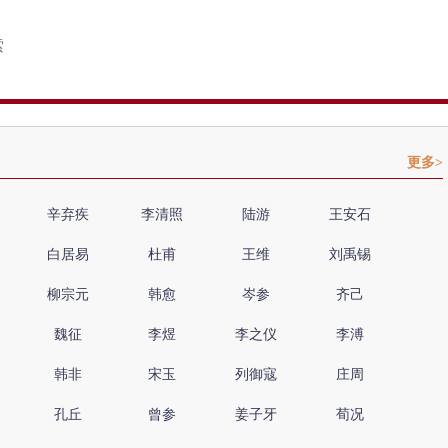
更多>
辛弃疾
李清照
陆游
王安石
白居易
杜甫
王维
刘禹锡
柳宗元
韩愈
岑参
齐己
魏征
李煜
李之仪
李溥
韩非
宋玉
列御寇
庄周
孔丘
曾参
姜子牙
荀况