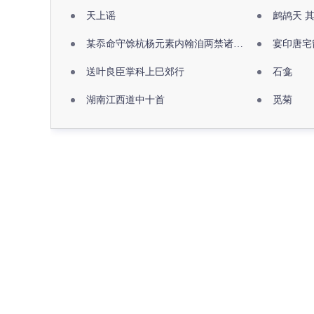
天上谣
鹧鸪天 
某忝命守馀杭杨元素内翰洎两禁诸公出祖佛寺
宴印唐宅
送叶良臣掌科上巳郊行
石龛
湖南江西道中十首
觅菊