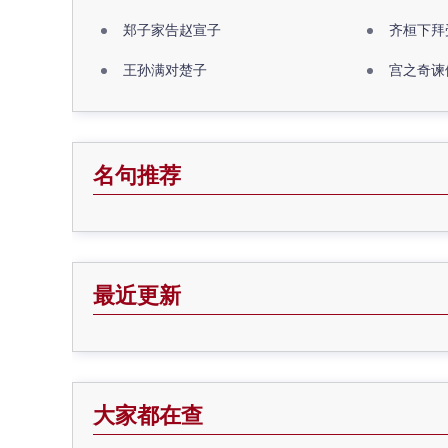
郑子家告赵宣子
齐桓下拜
王孙满对楚子
宫之奇谏
名句推荐
最近更新
大家都在查