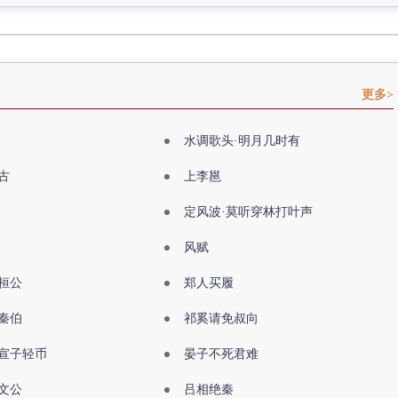
更多>
水调歌头·明月几时有
古
上李邕
定风波·莫听穿林打叶声
风赋
桓公
郑人买履
秦伯
祁奚请免叔向
宣子轻币
晏子不死君难
文公
吕相绝秦