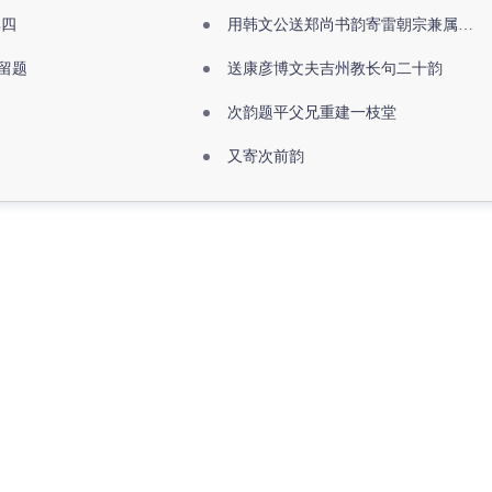
其四
用韩文公送郑尚书韵寄雷朝宗兼属欧阳全真
留题
送康彦博文夫吉州教长句二十韵
次韵题平父兄重建一枝堂
又寄次前韵