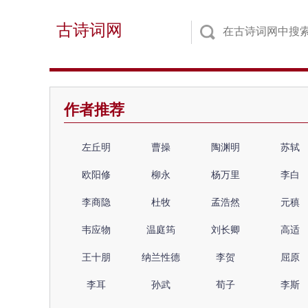
古诗词网
作者推荐
左丘明
曹操
陶渊明
苏轼
欧阳修
柳永
杨万里
李白
李商隐
杜牧
孟浩然
元稹
韦应物
温庭筠
刘长卿
高适
王十朋
纳兰性德
李贺
屈原
李耳
孙武
荀子
李斯