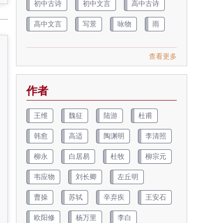
初中古诗
初中文言
高中古诗
高中文言
写景
咏物
雨
查看更多
作者
王维
魏征
陆游
杜甫
韩愈
高适
陶渊明
李清照
柳永
白居易
杜牧
柳宗元
韦应物
刘长卿
左丘明
曹操
苏轼
辛弃疾
王安石
欧阳修
杨万里
李白