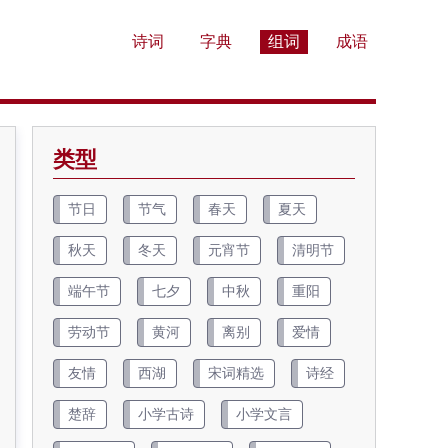
诗词
字典
组词
成语
类型
节日
节气
春天
夏天
秋天
冬天
元宵节
清明节
端午节
七夕
中秋
重阳
劳动节
黄河
离别
爱情
友情
西湖
宋词精选
诗经
楚辞
小学古诗
小学文言