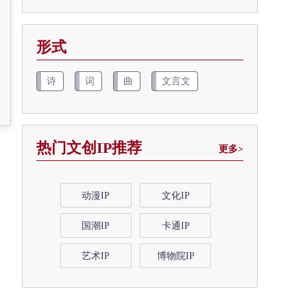
形式
诗
词
曲
文言文
热门文创IP推荐
更多>
动漫IP
文化IP
国潮IP
卡通IP
艺术IP
博物院IP