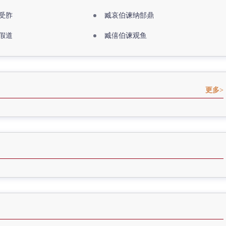
受胙
臧哀伯谏纳郜鼎
假道
臧僖伯谏观鱼
更多>