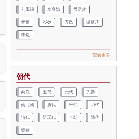
刘禹锡
李商隐
孟浩然
元稹
岑参
齐己
温庭筠
李煜
查看更多
朝代
两汉
五代
元代
先秦
南北朝
唐代
宋代
明代
清代
近现代
金朝
隋代
魏晋